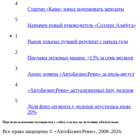
4
Стартап «Кама» начал задерживать зарплаты
5
Назначен новый руководитель «Соллерс Алабуга»
1
Рынок показал лучший результат с начала года
2
Продажи легковых машин: +13% за семь месяцев
3
Анонс номера «АвтоБизнесРевю» за июль-август
4
«АвтоБизнесРевю» актуализировал базу дилеров
5
Доля флит-сегмента у дилеров опустилась ниже
20%
При использовании материалов с сайта ссылка на источник обязательна.
Все права защищены © «АвтоБизнесРевю», 2008–2026.