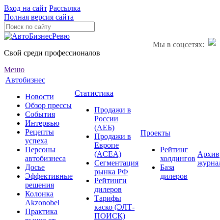
Вход на сайт
Рассылка
Полная версия сайта
Мы в соцсетях:
Свой среди профессионалов
Меню
Автобизнес
Статистика
Новости
Обзор прессы
Продажи в
События
России
Интервью
(АЕБ)
Рецепты
Проекты
Продажи в
успеха
Европе
Персоны
Рейтинг
(ACEA)
Архив
автобизнеса
холдингов
Сегментация
журна
Досье
База
рынка РФ
Эффективные
дилеров
Рейтинги
решения
дилеров
Колонка
Тарифы
Akzonobel
каско (ЭЛТ-
Практика
ПОИСК)