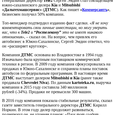
Генеральный директор
Tele2
Сергей Эмдин стал совладельцем
южно-сахалинского дилера
Kia
и
Mitsubishi
«Дальтехмашсервис»
(
ДТМС
). Как пишет
«
Коммерсантъ
»
,
бизнесмен получил 50% компании.
Топ-менеджер подтвердил изданию факт сделки.
«Я не хочу
комментировать свои личные инвестиции, но могу уверить
вас, что к
Tele2
и
“Ростелекому”
это не имеет никакого
отношения»
, – сказал он. На вопрос, чем привлек его
автобизнес в Южно-Сахалинске, Сергей Эмдин ответил, что
он «расширяет кругозор».
Компания
ДТМС
основана во Владивостоке в 1994 году.
Изначально была крупным поставщиком коммерческой
техники в регион. В 2009 году компания сфокусировалась на
продажах в Южно-Сахалинске и сохраняла планы поставок
автобусов по федеральным программам. В настоящее время
ДТМС
выступает дилером
Mitsubishi и Kia
(ранее также
продавала
Chevrolet Niva
). По данным
kartoteka.ru
, выручка
компании в 2015 году составила 340 миллионов
рублей (-34%). Продажи не превысили 300 машин.
В 2016 году компания показала стабильные результаты, сказал
газете заместитель генерального директора
ДТМС
Кирилл
Норкин. В этом году дилер продолжит развиваться,
подчеркнул он, не уточняя планов:
«Плох тот солдат,