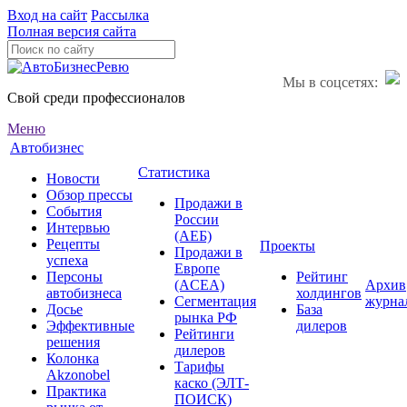
Вход на сайт
Рассылка
Полная версия сайта
Мы в соцсетях:
Свой среди профессионалов
Меню
Автобизнес
Статистика
Новости
Обзор прессы
Продажи в
События
России
Интервью
(АЕБ)
Рецепты
Проекты
Продажи в
успеха
Европе
Персоны
Рейтинг
(ACEA)
Архив
автобизнеса
холдингов
Сегментация
журна
Досье
База
рынка РФ
Эффективные
дилеров
Рейтинги
решения
дилеров
Колонка
Тарифы
Akzonobel
каско (ЭЛТ-
Практика
ПОИСК)