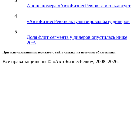
3
Анонс номера «АвтоБизнесРевю» за июль-август
4
«АвтоБизнесРевю» актуализировал базу дилеров
5
Доля флит-сегмента у дилеров опустилась ниже
20%
При использовании материалов с сайта ссылка на источник обязательна.
Все права защищены © «АвтоБизнесРевю», 2008–2026.