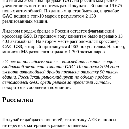
По итогам 2024 года продажи
GAC
на российском рынке
увеличились почти в восемь раз. Покупателей нашли 19 675
новых автомобилей. По данным дистрибьютора, в декабре
GAC
вошел в топ-10 марок с результатом 2 138
реализованных машин.
Лидером продаж бренда в России остается флагманский
кроссовер
GS8
. В прошлом году клиентам было передано 13
403 автомобиля. На втором месте расположился кроссовер
GAC GS3
, который приглянулся 4 963 покупателям. Наконец,
минивэн
M8
разошелся тиражом 1 309 экземпляров.
«Успех на российском рынке – важнейшая составляющая
глобальной экспансии компании
GAC
. По итогам 2024 года
экспорт автомобилей бренда превысил отметку 90 тысяч
единиц. Российский рынок лидирует по объему продаж
автомобилей
GAC
среди рынков за пределами Китая»
, –
говорится в сообщении компании.
Рассылка
Получайте дайджест новостей, статистику АЕБ и анонсы
интересных материалов раньше остальных!