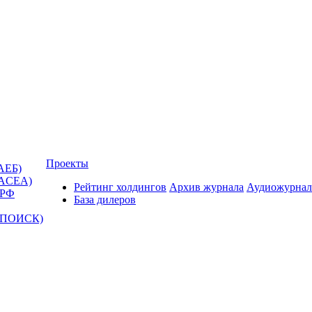
Проекты
АЕБ)
(ACEA)
Рейтинг холдингов
Архив журнала
Аудиожурнал
 РФ
База дилеров
Т-ПОИСК)