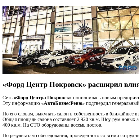
«Форд Центр Покровск» расширил влия
Сеть
«Форд Центра Покровск»
пополнилась новым предприят
Эту информацию
«АвтоБизнесРевю»
подтвердил генеральны
По его словам, выкупать салон в собственность в ближайшее вр
Общая площадь салона составляет 2 920 кв.м. Шоу-рум новых ав
400 кв.м. На СТО оборудованы восемь постов.
По результатам собеседования, проведенного со всеми сотрудн