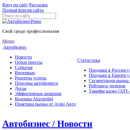
Вход на сайт
Рассылка
Полная версия сайта
Свой среди профессионалов
Меню
Автобизнес
Новости
Статистика
Обзор прессы
События
Продажи в России (
Интервью
Продажи в Европе 
Рецепты успеха
Сегментация рынка
Персоны автобизнеса
Рейтинги дилеров
Досье
Тарифы каско (ЭЛ
Эффективные решения
Колонка Akzonobel
Практика рынка от Аvito Авто
Автобизнес / Новости