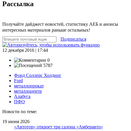
Рассылка
Получайте дайджест новостей, статистику АЕБ и анонсы
интересных материалов раньше остальных!
Подписаться
12 декабря 2016 | 17:44
0
5787
Форд Соллерс Холдинг
Ford
металлопрокат
металлоцентр
Алабуга
ПФО
Новости по теме:
19 июня 2026
«Автотор» откроет три салона «Амберавто»