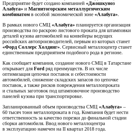
Предприятие будет создано компанией
«Джошкуноз
Алабуга»
и
Магнитогорским металлургическим
комбинатом
в особой экономической зоне
«Алабуга»
.
В рамках нового СМЦ
«Алабуга»
планируется организация
производства по раскрою листового проката для штамповки
деталей кузова автомобилей на конвейеры ведущих
российских автопроизводителей, первым из которых станет
«Форд Соллерс Холдинг»
. Сервисный металлоцентр станет
единственным предприятием подобного рода в регионе.
Как сообщает компания, создание нового СМЦ в Татарстане
открывает для
Ford
ряд преимуществ. В их числе
оптимизация цепочки поставок и себестоимости
автомобилей, снижение складских запасов по цепочке
поставок, а также рисков повреждения металлопроката
и стальных заготовок под штамповочное производство
панелей кузова при транспортировке.
Запланированный объем производства СМЦ
«Алабуга»
–
60 тысяч тонн металлопроката в год. Компания будет нести
ответственность за качество порезки до финальной стадии
сборки автомобиля. Ввод нового металлоцентра
в эксплуатацию намечен на II квартал 2018 года.