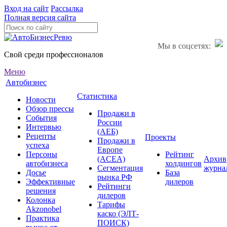
Вход на сайт
Рассылка
Полная версия сайта
Мы в соцсетях:
Свой среди профессионалов
Меню
Автобизнес
Статистика
Новости
Обзор прессы
Продажи в
События
России
Интервью
(АЕБ)
Рецепты
Проекты
Продажи в
успеха
Европе
Персоны
Рейтинг
(ACEA)
Архив
автобизнеса
холдингов
Сегментация
журна
Досье
База
рынка РФ
Эффективные
дилеров
Рейтинги
решения
дилеров
Колонка
Тарифы
Akzonobel
каско (ЭЛТ-
Практика
ПОИСК)