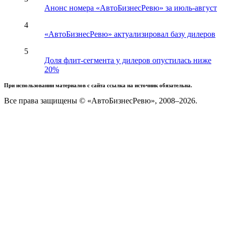
Анонс номера «АвтоБизнесРевю» за июль-август
4
«АвтоБизнесРевю» актуализировал базу дилеров
5
Доля флит-сегмента у дилеров опустилась ниже
20%
При использовании материалов с сайта ссылка на источник обязательна.
Все права защищены © «АвтоБизнесРевю», 2008–2026.