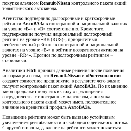
покупке альянсом
Renault-Nissan
контрольного пакета акций
тольяттинского автозавода.
Агентство подтвердило долгосрочные и краткосрочные
рейтинги
АвтоВАЗа
в иностранной и национальной валютах
на уровне «B-» и «B» соответственно. Кроме того,
подтверждение получил национальный долгосрочный
рейтинг на уровне «BB (RUS)», приоритетный
необеспеченный рейтинг в иностранной и национальной
валютах на уровне «B-» и рейтинг возвратности активов на
уровне «RR4». Прогноз по долгосрочным рейтингам –
стабильный.
Аналитики
Fitch
приняли данные решения после появления
информации о том, что
Renault-Nissan
и
«Ростехнологии»
создают совместное предприятие, в результате чего альянс
получит контрольный пакет акций
АвтоВАЗа
. По их мнению,
завод продолжит получать выгоду от расширения
сотрудничества с иностранным партнером, а покупка
контрольного пакета акций может иметь положительное
влияние на кредитный профиль
АвтоВАЗа
.
Повышение рейтинга может быть вызвано устойчивым
увеличением рентабельности и свободного денежного потока.
С другой стороны, давление на рейтинги может появиться