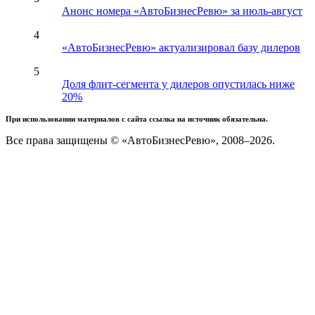
Анонс номера «АвтоБизнесРевю» за июль-август
4
«АвтоБизнесРевю» актуализировал базу дилеров
5
Доля флит-сегмента у дилеров опустилась ниже
20%
При использовании материалов с сайта ссылка на источник обязательна.
Все права защищены © «АвтоБизнесРевю», 2008–2026.