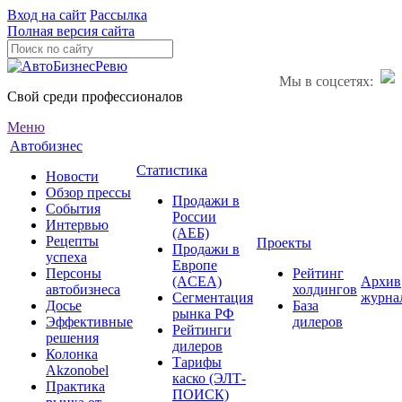
Вход на сайт
Рассылка
Полная версия сайта
Мы в соцсетях:
Свой среди профессионалов
Меню
Автобизнес
Статистика
Новости
Обзор прессы
Продажи в
События
России
Интервью
(АЕБ)
Рецепты
Проекты
Продажи в
успеха
Европе
Персоны
Рейтинг
(ACEA)
Архив
автобизнеса
холдингов
Сегментация
журна
Досье
База
рынка РФ
Эффективные
дилеров
Рейтинги
решения
дилеров
Колонка
Тарифы
Akzonobel
каско (ЭЛТ-
Практика
ПОИСК)