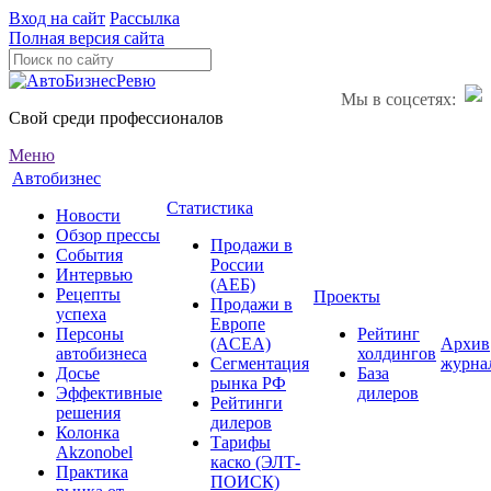
Вход на сайт
Рассылка
Полная версия сайта
Мы в соцсетях:
Свой среди профессионалов
Меню
Автобизнес
Статистика
Новости
Обзор прессы
Продажи в
События
России
Интервью
(АЕБ)
Рецепты
Проекты
Продажи в
успеха
Европе
Персоны
Рейтинг
(ACEA)
Архив
автобизнеса
холдингов
Сегментация
журна
Досье
База
рынка РФ
Эффективные
дилеров
Рейтинги
решения
дилеров
Колонка
Тарифы
Akzonobel
каско (ЭЛТ-
Практика
ПОИСК)