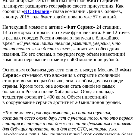
Новосибирская сеть сервисных центров
«Фит Сервис»
планирует расширить географию своего присутствия. Как
сообщил
«
КС Онлайн
»
глава компании Данил Соловьев,
к концу 2015 года будет задействовано уже 57 станций.
На текущий момент в активе
«Фит Сервис»
24 станции,
13 из которых открыты по схеме франчайзинга. Еще 12 точек
в разных городах России ожидают запуска в ближайшее
время.
«С учетом наших темпов развития, уверены, что
такая планка легко достижима»
, – поясняет собеседник
издания. По его словам, в текущем году объем инвестиций
компании перешагнет отметку в 400 миллионов рублей.
Основным событием для сети станет выход в Москву. В
«Фит
Сервис»
отмечают, что вложения в открытие столичной
станции во много раз больше, чем в любом другом городе
страны. Кроме того, она должна стать одной из самых
больших в России после Хабаровска. Общая площадь
техцентра составит 1 400 кв.м. Объем инвестиций
в оборудование сервиса достигнет 20 миллионов рублей.
«Тем не менее срок окупаемости, по нашим оценкам,
составит всего около двух лет с учетом того, что это первая
станция в столице и она должна стать флагманом не только
для будущих проектов, но и для тех СТО, которые уже
находятся в сети. Мы считаем такой срок окупаемости более