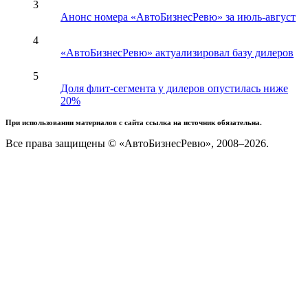
3
Анонс номера «АвтоБизнесРевю» за июль-август
4
«АвтоБизнесРевю» актуализировал базу дилеров
5
Доля флит-сегмента у дилеров опустилась ниже
20%
При использовании материалов с сайта ссылка на источник обязательна.
Все права защищены © «АвтоБизнесРевю», 2008–2026.