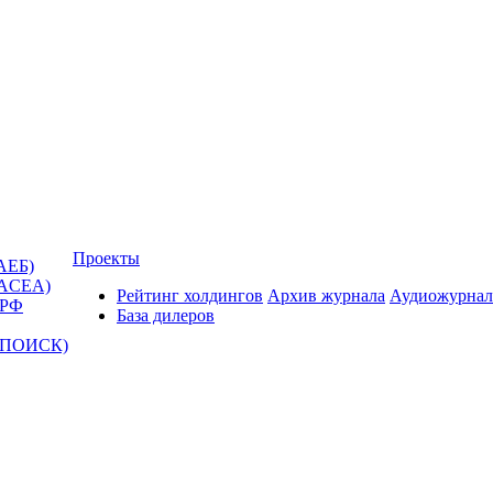
Проекты
АЕБ)
(ACEA)
Рейтинг холдингов
Архив журнала
Аудиожурнал
 РФ
База дилеров
Т-ПОИСК)