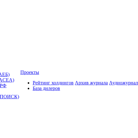
Проекты
АЕБ)
(ACEA)
Рейтинг холдингов
Архив журнала
Аудиожурнал
 РФ
База дилеров
Т-ПОИСК)