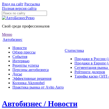
Вход на сайт
Рассылка
Полная версия сайта
Свой среди профессионалов
Меню
Автобизнес
Новости
Статистика
Обзор прессы
События
Продажи в России (
Интервью
Продажи в Европе 
Рецепты успеха
Сегментация рынка
Персоны автобизнеса
Рейтинги дилеров
Досье
Тарифы каско (ЭЛ
Эффективные решения
Колонка Akzonobel
Практика рынка от Аvito Авто
Автобизнес / Новости