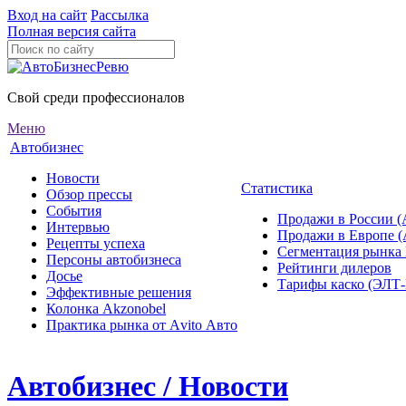
Вход на сайт
Рассылка
Полная версия сайта
Свой среди профессионалов
Меню
Автобизнес
Новости
Статистика
Обзор прессы
События
Продажи в России (
Интервью
Продажи в Европе 
Рецепты успеха
Сегментация рынка
Персоны автобизнеса
Рейтинги дилеров
Досье
Тарифы каско (ЭЛ
Эффективные решения
Колонка Akzonobel
Практика рынка от Аvito Авто
Автобизнес / Новости