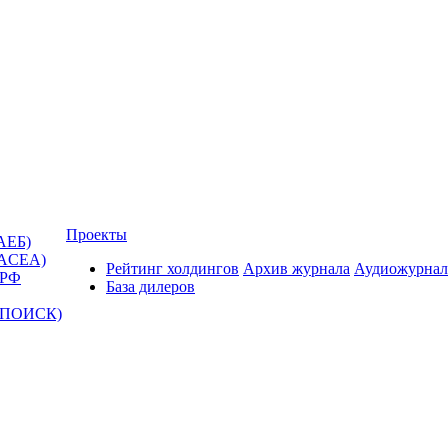
Проекты
АЕБ)
(ACEA)
Рейтинг холдингов
Архив журнала
Аудиожурнал
 РФ
База дилеров
Т-ПОИСК)