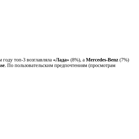
м году топ-3 возглавляла
«Лада»
(8%), а
Mercedes-Benz
(7%)
se
. По пользовательским предпочтениям (просмотрам