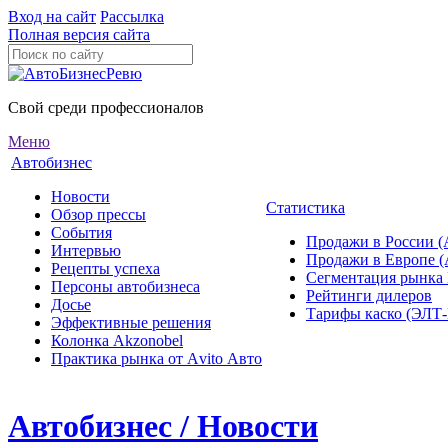
Вход на сайт
Рассылка
Полная версия сайта
Свой среди профессионалов
Меню
Автобизнес
Новости
Статистика
Обзор прессы
События
Продажи в России (
Интервью
Продажи в Европе 
Рецепты успеха
Сегментация рынка
Персоны автобизнеса
Рейтинги дилеров
Досье
Тарифы каско (ЭЛ
Эффективные решения
Колонка Akzonobel
Практика рынка от Аvito Авто
Автобизнес / Новости