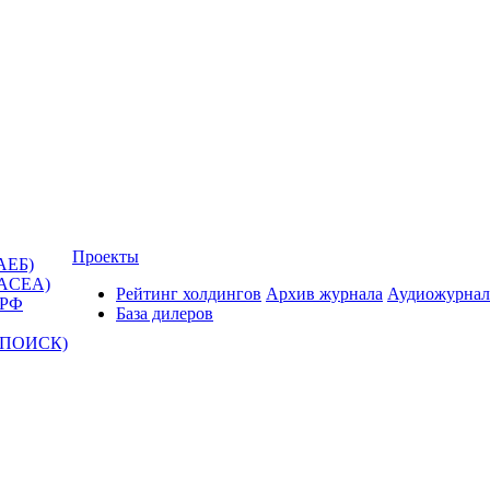
Проекты
АЕБ)
(ACEA)
Рейтинг холдингов
Архив журнала
Аудиожурнал
 РФ
База дилеров
Т-ПОИСК)