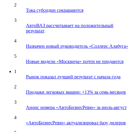
2
Тока субсидии сокращаются
3
АвтоВАЗ рассчитывает на положительный
результат
4
Назначен новый руководитель «Соллерс Алабуга»
5
Новые модели «Москвича» почти не продаются
1
Рынок показал лучший результат с начала года
2
Продажи легковых машин: +13% за семь месяцев
3
Анонс номера «АвтоБизнесРевю» за июль-август
4
«АвтоБизнесРевю» актуализировал базу дилеров