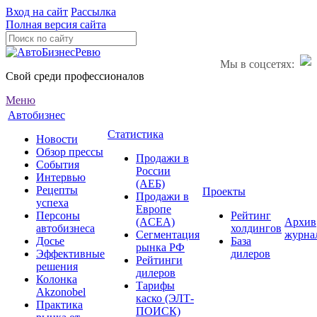
Вход на сайт
Рассылка
Полная версия сайта
Мы в соцсетях:
Свой среди профессионалов
Меню
Автобизнес
Статистика
Новости
Обзор прессы
Продажи в
События
России
Интервью
(АЕБ)
Рецепты
Проекты
Продажи в
успеха
Европе
Персоны
Рейтинг
(ACEA)
Архив
автобизнеса
холдингов
Сегментация
журна
Досье
База
рынка РФ
Эффективные
дилеров
Рейтинги
решения
дилеров
Колонка
Тарифы
Akzonobel
каско (ЭЛТ-
Практика
ПОИСК)