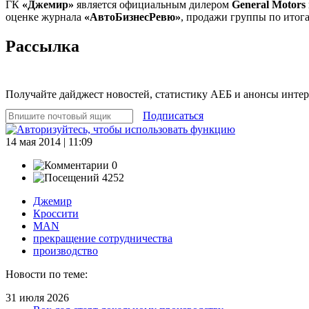
ГК
«Джемир»
является официальным дилером
General Motors
оценке журнала
«АвтоБизнесРевю»
, продажи группы по итога
Рассылка
Получайте дайджест новостей, статистику АЕБ и анонсы инте
Подписаться
14 мая 2014 | 11:09
0
4252
Джемир
Кроссити
MAN
прекращение сотрудничества
производство
Новости по теме:
31 июля 2026