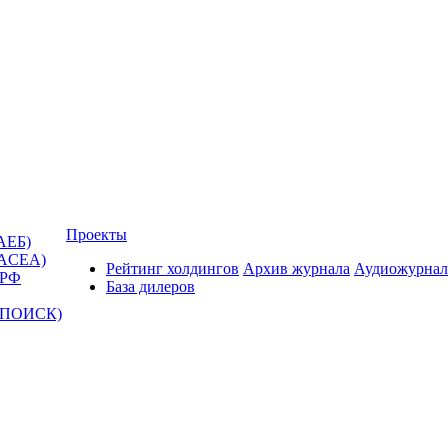
Проекты
АЕБ)
(ACEA)
Рейтинг холдингов
Архив журнала
Аудиожурнал
 РФ
База дилеров
Т-ПОИСК)