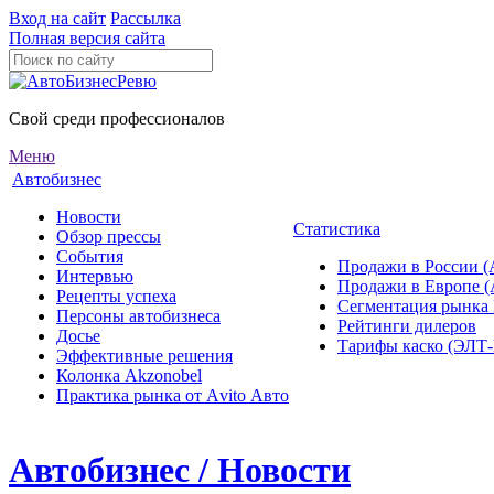
Вход на сайт
Рассылка
Полная версия сайта
Свой среди профессионалов
Меню
Автобизнес
Новости
Статистика
Обзор прессы
События
Продажи в России (
Интервью
Продажи в Европе 
Рецепты успеха
Сегментация рынка
Персоны автобизнеса
Рейтинги дилеров
Досье
Тарифы каско (ЭЛ
Эффективные решения
Колонка Akzonobel
Практика рынка от Аvito Авто
Автобизнес / Новости