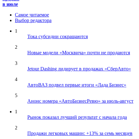
в июле
Самое читаемое
Выбор редактора
1
Тока субсидии сокращаются
2
Новые модели «Москвича» почти не продаются
3
Jetour Dashing лидирует в продажах «СберАвто»
4
АвтоВАЗ подвел первые итоги «Лада Бизнес»
5
Анонс номера «АвтоБизнесРевю» за июль-август
1
Рынок показал лучший результат с начала года
2
Продажи легковых машин: +13% за семь месяцев