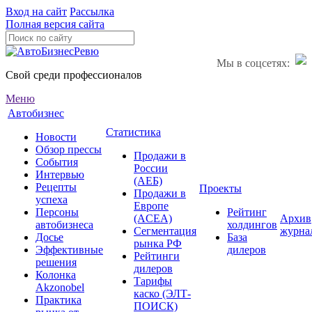
Вход на сайт
Рассылка
Полная версия сайта
Мы в соцсетях:
Свой среди профессионалов
Меню
Автобизнес
Статистика
Новости
Обзор прессы
Продажи в
События
России
Интервью
(АЕБ)
Рецепты
Проекты
Продажи в
успеха
Европе
Персоны
Рейтинг
(ACEA)
Архив
автобизнеса
холдингов
Сегментация
журна
Досье
База
рынка РФ
Эффективные
дилеров
Рейтинги
решения
дилеров
Колонка
Тарифы
Akzonobel
каско (ЭЛТ-
Практика
ПОИСК)