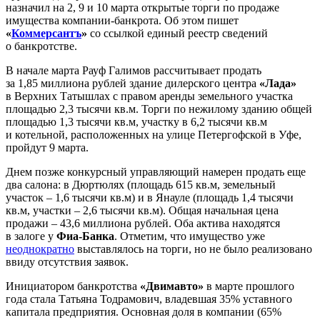
назначил на 2, 9 и 10 марта открытые торги по продаже
имущества компании-банкрота. Об этом пишет
«
Коммерсантъ
»
со ссылкой единый реестр сведений
о банкротстве.
В начале марта Рауф Галимов рассчитывает продать
за 1,85 миллиона рублей здание дилерского центра
«Лада»
в Верхних Татышлах с правом аренды земельного участка
площадью 2,3 тысячи кв.м. Торги по нежилому зданию общей
площадью 1,3 тысячи кв.м, участку в 6,2 тысячи кв.м
и котельной, расположенных на улице Петергофской в Уфе,
пройдут 9 марта.
Днем позже конкурсный управляющий намерен продать еще
два салона: в Дюртюлях (площадь 615 кв.м, земельный
участок – 1,6 тысячи кв.м) и в Янауле (площадь 1,4 тысячи
кв.м, участки – 2,6 тысячи кв.м). Общая начальная цена
продажи – 43,6 миллиона рублей. Оба актива находятся
в залоге у
Фиа-Банка
. Отметим, что имущество уже
неоднократно
выставлялось на торги, но не было реализовано
ввиду отсутствия заявок.
Инициатором банкротства
«Двимавто»
в марте прошлого
года стала Татьяна Тодрамович, владевшая 35% уставного
капитала предприятия. Основная доля в компании (65%