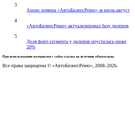
3
Анонс номера «АвтоБизнесРевю» за июль-август
4
«АвтоБизнесРевю» актуализировал базу дилеров
5
Доля флит-сегмента у дилеров опустилась ниже
20%
При использовании материалов с сайта ссылка на источник обязательна.
Все права защищены © «АвтоБизнесРевю», 2008–2026.