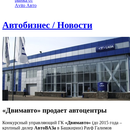
рынка от
Аvito Авто
Автобизнес / Новости
«Двимавто» продает автоцентры
Конкурсный управляющий ГК
«Двимавто»
(до 2015 года –
крупный дилер
АвтоВАЗа
в Башкирии) Рауф Галимов