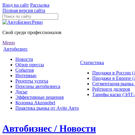
Вход на сайт
Рассылка
Полная версия сайта
Свой среди профессионалов
Меню
Автобизнес
Новости
Статистика
Обзор прессы
События
Продажи в России (
Интервью
Продажи в Европе 
Рецепты успеха
Сегментация рынка
Персоны автобизнеса
Рейтинги дилеров
Досье
Тарифы каско (ЭЛ
Эффективные решения
Колонка Akzonobel
Практика рынка от Аvito Авто
Автобизнес / Новости