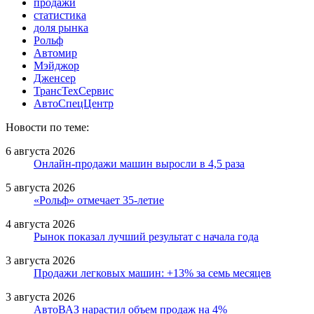
продажи
статистика
доля рынка
Рольф
Автомир
Мэйджор
Дженсер
ТрансТехСервис
АвтоСпецЦентр
Новости по теме:
6 августа 2026
Онлайн-продажи машин выросли в 4,5 раза
5 августа 2026
«Рольф» отмечает 35-летие
4 августа 2026
Рынок показал лучший результат с начала года
3 августа 2026
Продажи легковых машин: +13% за семь месяцев
3 августа 2026
АвтоВАЗ нарастил объем продаж на 4%