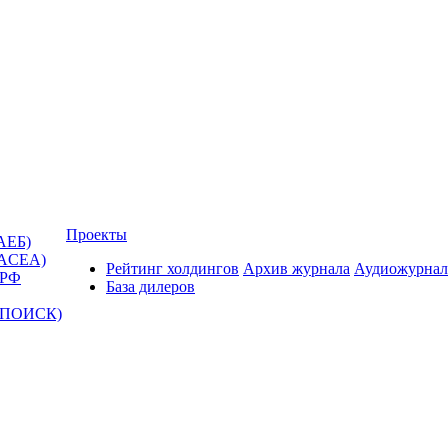
Проекты
АЕБ)
(ACEA)
Рейтинг холдингов
Архив журнала
Аудиожурнал
 РФ
База дилеров
Т-ПОИСК)