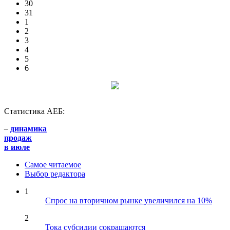
30
31
1
2
3
4
5
6
Статистика АЕБ:
–
динамика
продаж
в июле
Самое читаемое
Выбор редактора
1
Спрос на вторичном рынке увеличился на 10%
2
Тока субсидии сокращаются