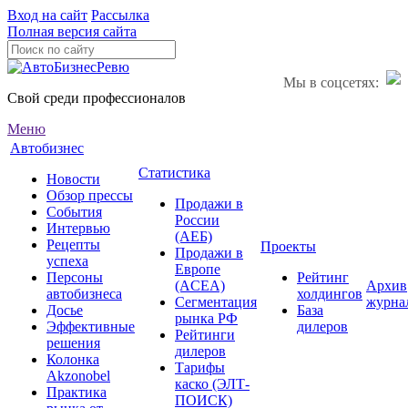
Вход на сайт
Рассылка
Полная версия сайта
Мы в соцсетях:
Свой среди профессионалов
Меню
Автобизнес
Статистика
Новости
Обзор прессы
Продажи в
События
России
Интервью
(АЕБ)
Рецепты
Проекты
Продажи в
успеха
Европе
Персоны
Рейтинг
(ACEA)
Архив
автобизнеса
холдингов
Сегментация
журна
Досье
База
рынка РФ
Эффективные
дилеров
Рейтинги
решения
дилеров
Колонка
Тарифы
Akzonobel
каско (ЭЛТ-
Практика
ПОИСК)