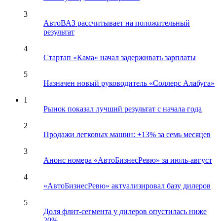
3
АвтоВАЗ рассчитывает на положительный
результат
4
Стартап «Кама» начал задерживать зарплаты
5
Назначен новый руководитель «Соллерс Алабуга»
1
Рынок показал лучший результат с начала года
2
Продажи легковых машин: +13% за семь месяцев
3
Анонс номера «АвтоБизнесРевю» за июль-август
4
«АвтоБизнесРевю» актуализировал базу дилеров
5
Доля флит-сегмента у дилеров опустилась ниже
20%