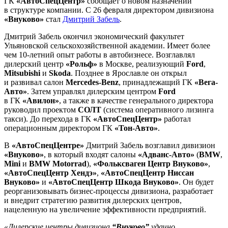
ГК
«АвтоСпецЦентр»
сообщает о новом назначении
в структуре компании. С 26 февраля директором дивизиона
«Внуково»
стал
Дмитрий Забель
.
Дмитрий Забель окончил экономический факультет
Ульяновской сельскохозяйственной академии. Имеет более
чем 10-летний опыт работы в автобизнесе. Возглавлял
дилерский центр
«Рольф»
в Москве, реализующий
Ford
,
Mitsubishi
и
Skoda
. Позднее в Ярославле он открыл
и развивал салон
Mercedes-Benz
, принадлежащий ГК
«Вега-
Авто»
. Затем управлял дилерским центром
Ford
в ГК
«Авилон»
, а также в качестве генерального директора
руководил проектом
СОЛТ
(система оперативного лизинга
такси). До перехода в ГК
«АвтоСпецЦентр»
работал
операционным директором ГК
«Тон-Авто»
.
В
«АвтоСпецЦентре»
Дмитрий Забель возглавил дивизион
«Внуково»
, в который входят салоны
«Адванс-Авто»
(
BMW
,
Mini
и
BMW Motorrad
),
«Фольксваген Центр Внуково»
,
«АвтоСпецЦентр Хендэ»
,
«АвтоСпецЦентр Ниссан
Внуково»
и
«АвтоСпецЦентр Шкода Внуково»
. Он будет
реорганизовывать бизнес-процессы дивизиона, разработает
и внедрит стратегию развития дилерских центров,
нацеленную на увеличение эффективности предприятий.
«Дилерские центры дивизиона
“Внуково”
удачно