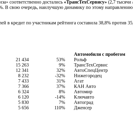
нза» соответственно достались
«ТрансТехСервису»
(2,7 тысячи 
 9%. В свою очередь, наилучшую динамику по этому направлени
ей в кредит по участникам рейтинга составила 38,8% против 3
Автомобили с пробегом
21 434
53%
Рольф
15 263
9%
ТрансТехСервис
12 341
32%
АвтоСпецЦентр
8 232
-32%
Нижегородец
7 433
31%
Агат
7 366
37%
КАН Авто
6 324
8%
Автомир
6 120
-14%
Ключавто
5 830
7%
Автоград
5 656
110%
Дженсер