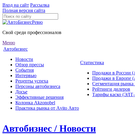
Вход на сайт
Рассылка
Полная версия сайта
Свой среди профессионалов
Меню
Автобизнес
Новости
Статистика
Обзор прессы
События
Продажи в России (
Интервью
Продажи в Европе 
Рецепты успеха
Сегментация рынка
Персоны автобизнеса
Рейтинги дилеров
Досье
Тарифы каско (ЭЛ
Эффективные решения
Колонка Akzonobel
Практика рынка от Аvito Авто
Автобизнес / Новости