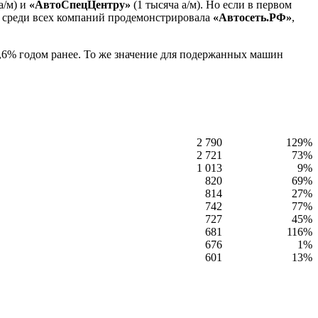
а/м) и
«АвтоСпецЦентру»
(1 тысяча а/м). Но если в первом
ю среди всех компаний продемонстрировала
«Автосеть.РФ»
,
5,6% годом ранее. То же значение для подержанных машин
2 790
129%
2 721
73%
1 013
9%
820
69%
814
27%
742
77%
727
45%
681
116%
676
1%
601
13%