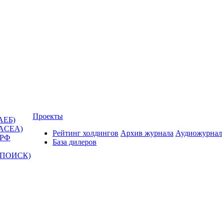
Проекты
АЕБ)
(ACEA)
Рейтинг холдингов
Архив журнала
Аудиожурнал
 РФ
База дилеров
Т-ПОИСК)