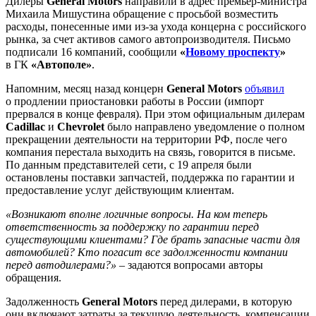
Дилеры
General Motors
направили в адрес премьер-министра
Михаила Мишустина обращение с просьбой возместить
расходы, понесенные ими из-за ухода концерна с российского
рынка, за счет активов самого автопроизводителя. Письмо
подписали 16 компаний, сообщили
«
Новому проспекту
»
в ГК
«Автополе»
.
Напомним, месяц назад концерн
General Motors
объявил
о продлении приостановки работы в России (импорт
прервался в конце февраля). При этом официальным дилерам
Cadillac
и
Chevrolet
было направлено уведомление о полном
прекращении деятельности на территории РФ, после чего
компания перестала выходить на связь, говорится в письме.
По данным представителей сети, с 19 апреля были
остановлены поставки запчастей, поддержка по гарантии и
предоставление услуг действующим клиентам.
«Возникают вполне логичные вопросы. На ком теперь
ответственность за поддержку по гарантии перед
существующими клиентами? Где брать запасные части для
автомобилей? Кто погасит все задолженности компании
перед автодилерами?»
– задаются вопросами авторы
обращения.
Задолженность
General Motors
перед дилерами, в которую
они включают затраты за текущую деятельность, компенсации