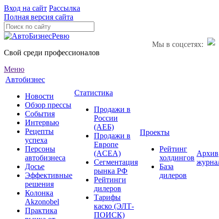
Вход на сайт
Рассылка
Полная версия сайта
Мы в соцсетях:
Свой среди профессионалов
Меню
Автобизнес
Статистика
Новости
Обзор прессы
Продажи в
События
России
Интервью
(АЕБ)
Рецепты
Проекты
Продажи в
успеха
Европе
Персоны
Рейтинг
(ACEA)
Архив
автобизнеса
холдингов
Сегментация
журна
Досье
База
рынка РФ
Эффективные
дилеров
Рейтинги
решения
дилеров
Колонка
Тарифы
Akzonobel
каско (ЭЛТ-
Практика
ПОИСК)