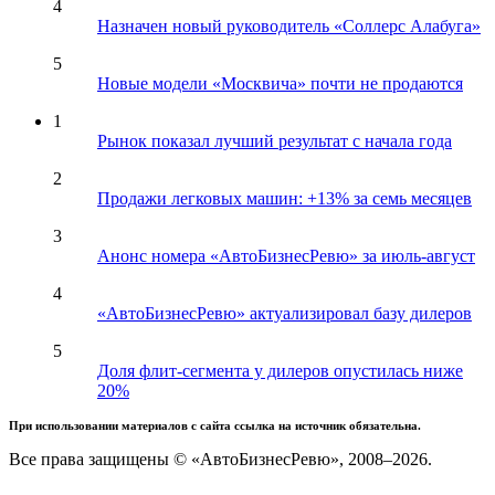
4
Назначен новый руководитель «Соллерс Алабуга»
5
Новые модели «Москвича» почти не продаются
1
Рынок показал лучший результат с начала года
2
Продажи легковых машин: +13% за семь месяцев
3
Анонс номера «АвтоБизнесРевю» за июль-август
4
«АвтоБизнесРевю» актуализировал базу дилеров
5
Доля флит-сегмента у дилеров опустилась ниже
20%
При использовании материалов с сайта ссылка на источник обязательна.
Все права защищены © «АвтоБизнесРевю», 2008–2026.