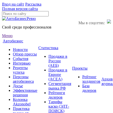
Вход на сайт
Рассылка
Полная версия сайта
Мы в соцсетях:
Свой среди профессионалов
Меню
Автобизнес
Статистика
Новости
Обзор прессы
Продажи в
События
России
Интервью
(АЕБ)
Рецепты
Проекты
Продажи в
успеха
Европе
Персоны
Рейтинг
(ACEA)
Архив
автобизнеса
холдингов
Сегментация
журна
Досье
База
рынка РФ
Эффективные
дилеров
Рейтинги
решения
дилеров
Колонка
Тарифы
Akzonobel
каско (ЭЛТ-
Практика
ПОИСК)