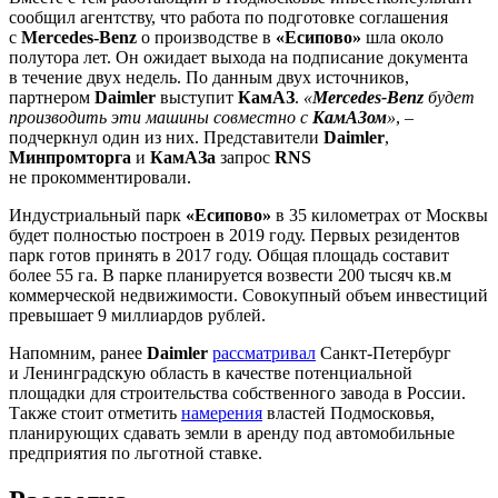
сообщил агентству, что работа по подготовке соглашения
с
Mercedes-Benz
о производстве в
«Есипово»
шла около
полутора лет. Он ожидает выхода на подписание документа
в течение двух недель. По данным двух источников,
партнером
Daimler
выступит
КамАЗ
.
«
Mеrcedes-Benz
будет
производить эти машины совместно с
КамАЗом
»
, –
подчеркнул один из них. Представители
Daimler
,
Минпромторга
и
КамАЗа
запрос
RNS
не прокомментировали.
Индустриальный парк
«Есипово»
в 35 километрах от Москвы
будет полностью построен в 2019 году. Первых резидентов
парк готов принять в 2017 году. Общая площадь составит
более 55 га. В парке планируется возвести 200 тысяч кв.м
коммерческой недвижимости. Совокупный объем инвестиций
превышает 9 миллиардов рублей.
Напомним, ранее
Daimler
рассматривал
Санкт-Петербург
и Ленинградскую область в качестве потенциальной
площадки для строительства собственного завода в России.
Также стоит отметить
намерения
властей Подмосковья,
планирующих сдавать земли в аренду под автомобильные
предприятия по льготной ставке.