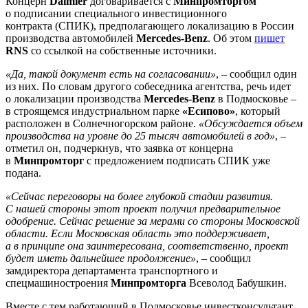
Концерн
Daimler
договаривается с
Минпромторгом
о подписании специального инвестиционного
контракта (СПИК), предполагающего локализацию в России
производства автомобилей
Mercedes-Benz
. Об этом
пишет
RNS
со ссылкой на собственные источники.
«Да, такой документ есть на согласовании»
, – сообщил один
из них. По словам другого собеседника агентства, речь идет
о локализации производства
Mercedes-Benz
в Подмосковье –
в строящемся индустриальном парке
«Есипово»
, который
расположен в Солнечногорском районе.
«Обсуждается объем
производства на уровне до 25 тысяч автомобилей в год»
, –
отметил он, подчеркнув, что заявка от концерна
в
Минпромторг
с предложением подписать СПИК уже
подана.
«Сейчас переговоры на более глубокой стадии развития.
С нашей стороны этот проект получил предварительное
одобрение. Сейчас решение за мерами со стороны Московской
области. Если Московская область это поддерживает,
а в принципе она заинтересована, соответственно, проект
будет иметь дальнейшее продолжение»
, – сообщил
замдиректора департамента транспортного и
спецмашиностроения
Минпромторга
Всеволод Бабушкин.
Вместе с тем работающий в Подмосковье инвестконсультант