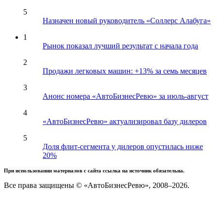
5
Назначен новый руководитель «Соллерс Алабуга»
1
Рынок показал лучший результат с начала года
2
Продажи легковых машин: +13% за семь месяцев
3
Анонс номера «АвтоБизнесРевю» за июль-август
4
«АвтоБизнесРевю» актуализировал базу дилеров
5
Доля флит-сегмента у дилеров опустилась ниже
20%
При использовании материалов с сайта ссылка на источник обязательна.
Все права защищены © «АвтоБизнесРевю», 2008–2026.