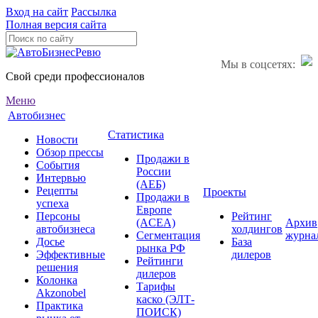
Вход на сайт
Рассылка
Полная версия сайта
Мы в соцсетях:
Свой среди профессионалов
Меню
Автобизнес
Статистика
Новости
Обзор прессы
Продажи в
События
России
Интервью
(АЕБ)
Рецепты
Проекты
Продажи в
успеха
Европе
Персоны
Рейтинг
(ACEA)
Архив
автобизнеса
холдингов
Сегментация
журна
Досье
База
рынка РФ
Эффективные
дилеров
Рейтинги
решения
дилеров
Колонка
Тарифы
Akzonobel
каско (ЭЛТ-
Практика
ПОИСК)