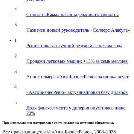
4
Стартап «Кама» начал задерживать зарплаты
5
Назначен новый руководитель «Соллерс Алабуга»
1
Рынок показал лучший результат с начала года
2
Продажи легковых машин: +13% за семь месяцев
3
Анонс номера «АвтоБизнесРевю» за июль-август
4
«АвтоБизнесРевю» актуализировал базу дилеров
5
Доля флит-сегмента у дилеров опустилась ниже
20%
При использовании материалов с сайта ссылка на источник обязательна.
Все права защищены © «АвтоБизнесРевю», 2008–2026.