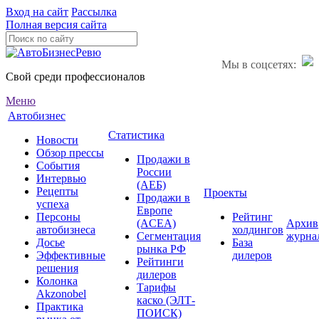
Вход на сайт
Рассылка
Полная версия сайта
Мы в соцсетях:
Свой среди профессионалов
Меню
Автобизнес
Статистика
Новости
Обзор прессы
Продажи в
События
России
Интервью
(АЕБ)
Рецепты
Проекты
Продажи в
успеха
Европе
Персоны
Рейтинг
(ACEA)
Архив
автобизнеса
холдингов
Сегментация
журна
Досье
База
рынка РФ
Эффективные
дилеров
Рейтинги
решения
дилеров
Колонка
Тарифы
Akzonobel
каско (ЭЛТ-
Практика
ПОИСК)