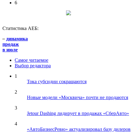
6
Статистика АЕБ:
–
динамика
продаж
в июле
Самое читаемое
Выбор редактора
1
Тока субсидии сокращаются
2
Новые модели «Москвича» почти не продаются
3
Jetour Dashing лидирует в продажах «СберАвто»
4
«АвтоБизнесРевю» актуализировал базу дилеров