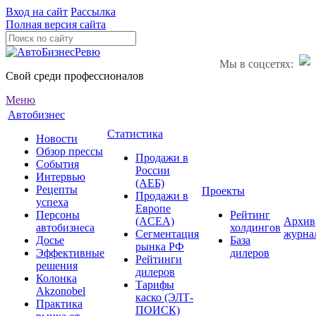
Вход на сайт
Рассылка
Полная версия сайта
Мы в соцсетях:
Свой среди профессионалов
Меню
Автобизнес
Статистика
Новости
Обзор прессы
Продажи в
События
России
Интервью
(АЕБ)
Рецепты
Проекты
Продажи в
успеха
Европе
Персоны
Рейтинг
(ACEA)
Архив
автобизнеса
холдингов
Сегментация
журна
Досье
База
рынка РФ
Эффективные
дилеров
Рейтинги
решения
дилеров
Колонка
Тарифы
Akzonobel
каско (ЭЛТ-
Практика
ПОИСК)