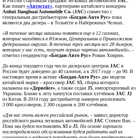
В России стартовали продажи легковых автомобилей
JAC
.
Как пишет
«Автостат»
, партнерами китайского концерна
Anhui Jianghuai Automobile Co.
(
JAC
) совместно с
генеральным дистрибьютором
«Богдан-Авто Рус»
пока
являются два дилера – в Тольятти и Набережных Челнах.
«В течение месяца машины появятся еще в 12 салонах,
которые находятся в Южном, Центральном и Приволжском
федеральных округах. В течение трех месяцев все 28 дилеров,
которые у нас есть, получат первые партии автомобилей»
, –
отметил гендиректор
«Богдан-Авто Рус»
Роман Ховрин.
До конца текущего года число дилерских центров
JAC
в
России будет доведено до 40 салонов, а к 2017 году – до 90. В
настоящее время в активе
«Богдан-Авто Рус»
две модели
китайской марки – кроссовер
JAC S5
, сборка которого
налажена на
«Дервейсе»
, а также седан
J5
, импортируемый из
Украины. Ближе к лету начнутся поставки хэтчбеков
JAC J2
из Китая. В 2014 году дистрибьютор намерен реализовать
3 000 кроссоверов, 2 300 седанов и 200 хэтчбеков.
«Для нас очень важен российский рынок
, – заявил директор
российского рынка легковых автомобилей
JAC
Стивен Ван. –
Пока мы будем поставлять
S5
и
J5
. На основе хорошего
послепродажного обслуживания будем работать над их
улучшением и надеемся порадовать еще более продвинутыми