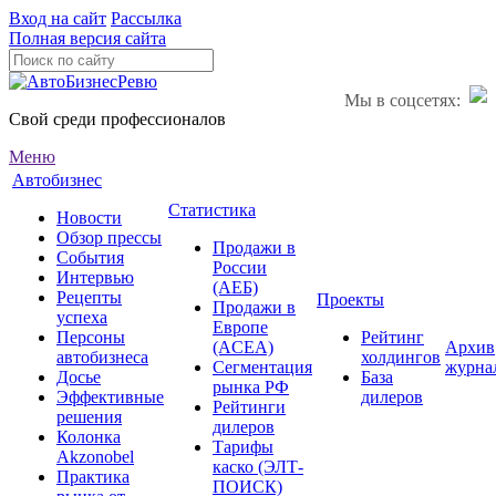
Вход на сайт
Рассылка
Полная версия сайта
Мы в соцсетях:
Свой среди профессионалов
Меню
Автобизнес
Статистика
Новости
Обзор прессы
Продажи в
События
России
Интервью
(АЕБ)
Рецепты
Проекты
Продажи в
успеха
Европе
Персоны
Рейтинг
(ACEA)
Архив
автобизнеса
холдингов
Сегментация
журна
Досье
База
рынка РФ
Эффективные
дилеров
Рейтинги
решения
дилеров
Колонка
Тарифы
Akzonobel
каско (ЭЛТ-
Практика
ПОИСК)