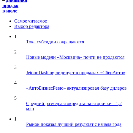
–
динамика
продаж
в июле
Самое читаемое
Выбор редактора
1
Тока субсидии сокращаются
2
Новые модели «Москвича» почти не продаются
3
Jetour Dashing лидирует в продажах «СберАвто»
4
«АвтоБизнесРевю» актуализировал базу дилеров
5
Средний размер автокредита на вторичке – 1,2
млн
1
Рынок показал лучший результат с начала года