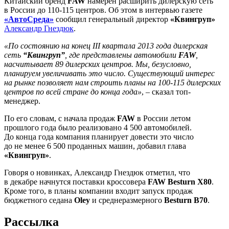
Китайский бренд
FAW
намерен расширить дилерскую сеть
в России до 110-115 центров. Об этом в интервью газете
«АвтоСреда»
сообщил генеральный директор
«Квингруп»
Александр Гнездюк
.
«По состоянию на конец III квартала 2013 года дилерская
сеть
“Квингруп”
, где представлены автомобили
FAW
,
насчитывает 89 дилерских центров. Мы, безусловно,
планируем увеличивать это число. Существующий интерес
на рынке позволяет нам строить планы на 100-115 дилерских
центров по всей стране до конца года»
, – сказал топ-
менеджер.
По его словам, с начала продаж
FAW
в России летом
прошлого года было реализовано 4 500 автомобилей.
До конца года компания планирует довести это число
до не менее 6 500 проданных машин, добавил глава
«Квингруп»
.
Говоря о новинках, Александр Гнездюк отметил, что
в декабре начнутся поставки кроссовера
FAW Besturn X80
.
Кроме того, в планы компании входит запуск продаж
бюджетного седана
Oley
и среднеразмерного
Besturn B70
.
Рассылка