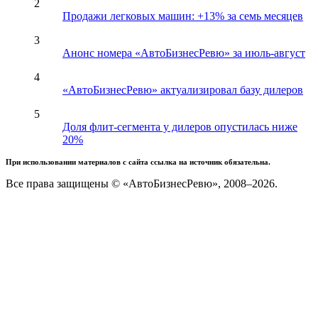
2
Продажи легковых машин: +13% за семь месяцев
3
Анонс номера «АвтоБизнесРевю» за июль-август
4
«АвтоБизнесРевю» актуализировал базу дилеров
5
Доля флит-сегмента у дилеров опустилась ниже
20%
При использовании материалов с сайта ссылка на источник обязательна.
Все права защищены © «АвтоБизнесРевю», 2008–2026.