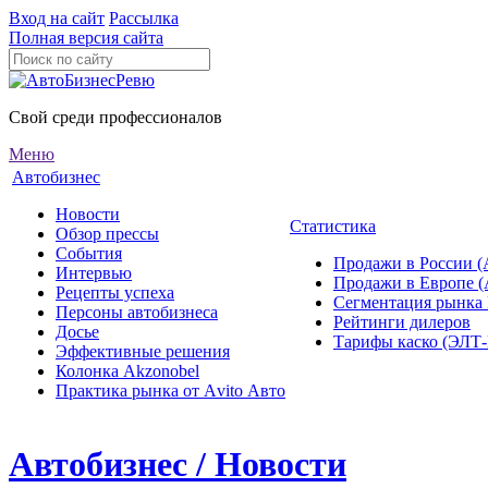
Вход на сайт
Рассылка
Полная версия сайта
Свой среди профессионалов
Меню
Автобизнес
Новости
Статистика
Обзор прессы
События
Продажи в России (
Интервью
Продажи в Европе 
Рецепты успеха
Сегментация рынка
Персоны автобизнеса
Рейтинги дилеров
Досье
Тарифы каско (ЭЛ
Эффективные решения
Колонка Akzonobel
Практика рынка от Аvito Авто
Автобизнес / Новости