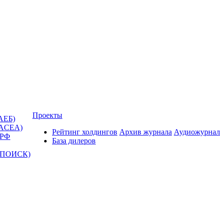
Проекты
АЕБ)
(ACEA)
Рейтинг холдингов
Архив журнала
Аудиожурнал
 РФ
База дилеров
Т-ПОИСК)