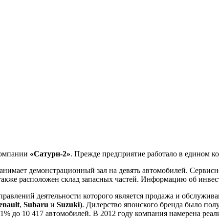
омпании
«Сатурн-2»
. Прежде предприятие работало в едином к
 занимает демонстрационный зал на девять автомобилей. Сервисн
 также расположен склад запасных частей. Информацию об инве
равлений деятельности которого является продажа и обслужива
enault
,
Subaru
и
Suzuki
). Дилерство японского бренда было пол
1% до 10 417 автомобилей. В 2012 году компания намерена реа