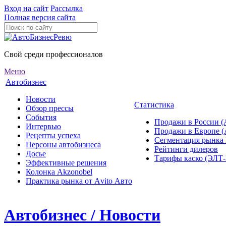
Вход на сайт
Рассылка
Полная версия сайта
Свой среди профессионалов
Меню
Автобизнес
Новости
Статистика
Обзор прессы
События
Продажи в России (
Интервью
Продажи в Европе 
Рецепты успеха
Сегментация рынка
Персоны автобизнеса
Рейтинги дилеров
Досье
Тарифы каско (ЭЛ
Эффективные решения
Колонка Akzonobel
Практика рынка от Аvito Авто
Автобизнес / Новости