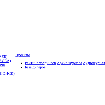
Проекты
АЕБ)
(ACEA)
Рейтинг холдингов
Архив журнала
Аудиожурнал
 РФ
База дилеров
Т-ПОИСК)