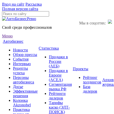
Вход на сайт
Рассылка
Полная версия сайта
Мы в соцсетях:
Свой среди профессионалов
Меню
Автобизнес
Статистика
Новости
Обзор прессы
Продажи в
События
России
Интервью
(АЕБ)
Рецепты
Проекты
Продажи в
успеха
Европе
Персоны
Рейтинг
(ACEA)
Архив
автобизнеса
холдингов
Сегментация
журна
Досье
База
рынка РФ
Эффективные
дилеров
Рейтинги
решения
дилеров
Колонка
Тарифы
Akzonobel
каско (ЭЛТ-
Практика
ПОИСК)