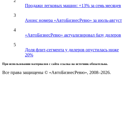
2
Продажи легковых машин: +13% за семь месяцев
3
Анонс номера «АвтоБизнесРевю» за июль-август
4
«АвтоБизнесРевю» актуализировал базу дилеров
5
Доля флит-сегмента у дилеров опустилась ниже
20%
При использовании материалов с сайта ссылка на источник обязательна.
Все права защищены © «АвтоБизнесРевю», 2008–2026.