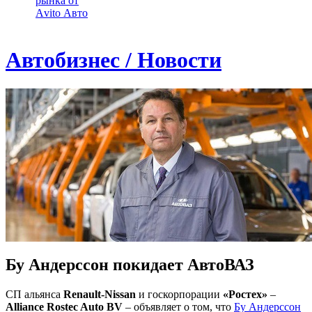
рынка от
Аvito Авто
Автобизнес / Новости
Бу Андерссон покидает АвтоВАЗ
СП альянса
Renault-Nissan
и госкорпорации
«Ростех»
–
Alliance Rostec Auto BV
– объявляет о том, что
Бу Андерссон