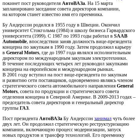
покинет пост руководителя
АвтоВАЗа
. На 15 марта
запланировано заседание совета директоров компании,
на котором станет известно имя его преемника.
Бу Андерссон родился в 1955 году в Швеции. Окончил
университет Стокгольма (1984) и школу бизнеса Гарвардского
университета (1999). С 1987 по 1993 годы работал в
SAAB
Automobile
, впоследствии заняв должность вице-президента
концерна по закупкам в 1990 году. Затем продолжил карьеру
в
General Motors
, где до 1997 года являлся исполнительным
директором по международным закупкам электротехники.
В течение последующих четырех лет руководил закупками
концерна на европейском и международном рынках.
В 2001 году вступил на пост вице-президента по закупкам
и развитию сети поставщиков, одновременно являясь членом
стратегического совета автомобильного направления
General
Motors
, cовета по продукции и cтратегического cовета
отделения концерна в Северной Америке. В 2009-2013 годах –
председатель совета директоров и генеральный директор
группы
ГАЗ
.
Пост президента
АвтоВАЗа
Бу Андерссон
занимал
чуть более
двух лет. Он продолжил стратегическую реструктуризацию
компании, включающую процесс модернизации, запуск
новых продуктов и трансфер технологий. Его преемнику