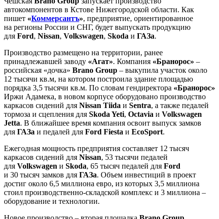
Чешская
Brano Group
запускает производство
автокомпонентов в Кстове Нижегородской области. Как
пишет
«
Коммерсантъ
»
, предприятие, ориентированное
на регионы России и СНГ, будет выпускать продукцию
для
Ford
,
Nissan
,
Volkswagen
,
Skoda
и
ГАЗа
.
Производство размещено на территории, ранее
принадлежавшей заводу
«Агат»
. Компания
«Бранорос»
–
российская «дочка»
Brano Group
– выкупила участок около
12 тысячи кв.м, на котором построила здание площадью
порядка 3,5 тысячи кв.м. По словам гендиректора
«Бранорос»
Иржи Адамека, в новом корпусе оборудовано производство
каркасов сидений для
Nissan Tiida
и
Sentra
, а также педалей
тормоза и сцепления для
Skoda Yeti
,
Octavia
и
Volkswagen
Jetta
. В ближайшее время компания освоит выпуск замков
для
ГАЗа
и педалей для
Ford Fiesta
и
EcoSport
.
Ежегодная мощность предприятия составляет 12 тысяч
каркасов сидений для
Nissan
, 53 тысячи педалей
для
Volkswagen
и
Skoda
, 65 тысяч педалей для
Ford
и 30 тысяч замков для
ГАЗа
. Объем инвестиций в проект
достиг около 6,5 миллиона евро, из которых 3,5 миллиона
стоил производственно-складской комплекс и 3 миллиона –
оборудование и технологии.
Новое производство – вторая площадка
Brano Group