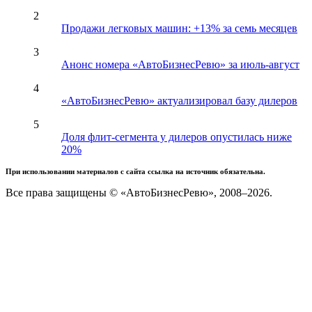
2
Продажи легковых машин: +13% за семь месяцев
3
Анонс номера «АвтоБизнесРевю» за июль-август
4
«АвтоБизнесРевю» актуализировал базу дилеров
5
Доля флит-сегмента у дилеров опустилась ниже
20%
При использовании материалов с сайта ссылка на источник обязательна.
Все права защищены © «АвтоБизнесРевю», 2008–2026.