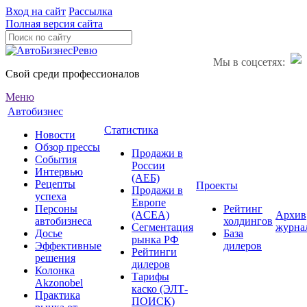
Вход на сайт
Рассылка
Полная версия сайта
Мы в соцсетях:
Свой среди профессионалов
Меню
Автобизнес
Статистика
Новости
Обзор прессы
Продажи в
События
России
Интервью
(АЕБ)
Рецепты
Проекты
Продажи в
успеха
Европе
Персоны
Рейтинг
(ACEA)
Архив
автобизнеса
холдингов
Сегментация
журна
Досье
База
рынка РФ
Эффективные
дилеров
Рейтинги
решения
дилеров
Колонка
Тарифы
Akzonobel
каско (ЭЛТ-
Практика
ПОИСК)