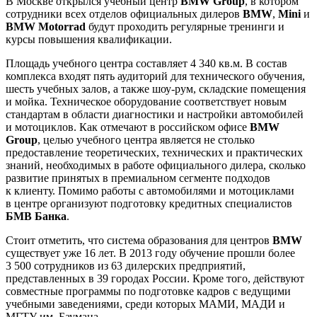
В Москве открылся учебный центр
BMW Group
, в котором
сотрудники всех отделов официальных дилеров
BMW
,
Mini
и
BMW Motorrad
будут проходить регулярные тренинги и
курсы повышения квалификации.
Площадь учебного центра составляет 4 340 кв.м. В состав
комплекса входят пять аудиторий для технического обучения,
шесть учебных залов, а также шоу-рум, складские помещения
и мойка. Техническое оборудование соответствует новым
стандартам в области диагностики и настройки автомобилей
и мотоциклов. Как отмечают в российском офисе
BMW
Group
, целью учебного центра является не столько
предоставление теоретических, технических и практических
знаний, необходимых в работе официального дилера, сколько
развитие принятых в премиальном сегменте подходов
к клиенту. Помимо работы с автомобилями и мотоциклами
в центре организуют подготовку кредитных специалистов
БМВ Банка
.
Стоит отметить, что система образования для центров
BMW
существует уже 16 лет. В 2013 году обучение прошли более
3 500 сотрудников из 63 дилерских предприятий,
представленных в 39 городах России. Кроме того, действуют
совместные программы по подготовке кадров с ведущими
учебными заведениями, среди которых МАМИ, МАДИ и
МГТУ им. Баумана.