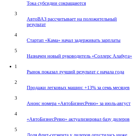
Тока субсидии сокращаются
3
АвтоВАЗ рассчитывает на положительный
результат
4
Стартап «Кама» начал задерживать зарплаты
5
Назначен новый руководитель «Соллерс Алабуга»
1
Рынок показал лучший результат с начала года
2
Продажи легковых машин: +13% за семь месяцев
3
Анонс номера «АвтоБизнесРевю» за июль-август
4
«АвтоБизнесРевю» актуализировал базу дилеров
5
Доля флит-сегмента у дилеров опустилась ниже