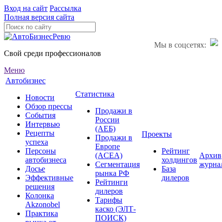
Вход на сайт
Рассылка
Полная версия сайта
Мы в соцсетях:
Свой среди профессионалов
Меню
Автобизнес
Статистика
Новости
Обзор прессы
Продажи в
События
России
Интервью
(АЕБ)
Рецепты
Проекты
Продажи в
успеха
Европе
Персоны
Рейтинг
(ACEA)
Архив
автобизнеса
холдингов
Сегментация
журна
Досье
База
рынка РФ
Эффективные
дилеров
Рейтинги
решения
дилеров
Колонка
Тарифы
Akzonobel
каско (ЭЛТ-
Практика
ПОИСК)