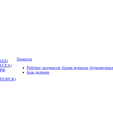
Проекты
АЕБ)
(ACEA)
Рейтинг холдингов
Архив журнала
Аудиожурнал
 РФ
База дилеров
Т-ПОИСК)