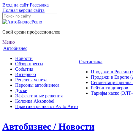
Вход на сайт
Рассылка
Полная версия сайта
Свой среди профессионалов
Меню
Автобизнес
Новости
Статистика
Обзор прессы
События
Продажи в России (
Интервью
Продажи в Европе 
Рецепты успеха
Сегментация рынка
Персоны автобизнеса
Рейтинги дилеров
Досье
Тарифы каско (ЭЛ
Эффективные решения
Колонка Akzonobel
Практика рынка от Аvito Авто
Автобизнес / Новости