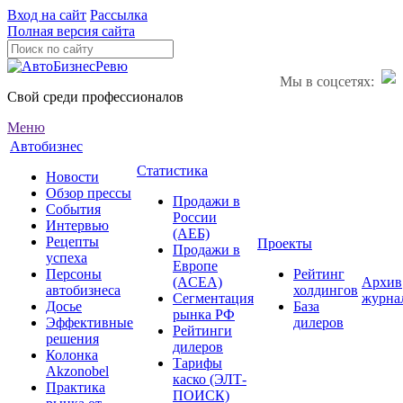
Вход на сайт
Рассылка
Полная версия сайта
Мы в соцсетях:
Свой среди профессионалов
Меню
Автобизнес
Статистика
Новости
Обзор прессы
Продажи в
События
России
Интервью
(АЕБ)
Рецепты
Проекты
Продажи в
успеха
Европе
Персоны
Рейтинг
(ACEA)
Архив
автобизнеса
холдингов
Сегментация
журна
Досье
База
рынка РФ
Эффективные
дилеров
Рейтинги
решения
дилеров
Колонка
Тарифы
Akzonobel
каско (ЭЛТ-
Практика
ПОИСК)