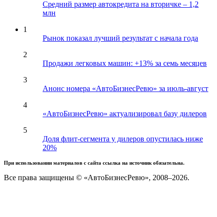
Средний размер автокредита на вторичке – 1,2
млн
1
Рынок показал лучший результат с начала года
2
Продажи легковых машин: +13% за семь месяцев
3
Анонс номера «АвтоБизнесРевю» за июль-август
4
«АвтоБизнесРевю» актуализировал базу дилеров
5
Доля флит-сегмента у дилеров опустилась ниже
20%
При использовании материалов с сайта ссылка на источник обязательна.
Все права защищены © «АвтоБизнесРевю», 2008–2026.