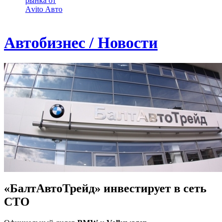
рынка от
Аvito Авто
Автобизнес / Новости
«БалтАвтоТрейд» инвестирует в сеть
СТО