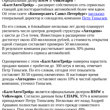
Официальный дилер
BMW
и
Volkswagen
–
«БалтАвтоТрейд»
– расширит собственную сеть сервисных
станций для постгарантийных автомобилей более чем вдвое.
Об этом газете
«Коммерсантъ Санкт-Петербург»
рассказал
генеральный директор и совладелец компании
Петр Тиньгаев
.
По его словам, в ближайшие несколько лет дилер планирует
увеличить число центров дочерней структуры
«Автодепо»
с шести до 15-и точек. Инвестиции в расширение сети
достигнут около 450 миллионов рублей, а стоимость открытия
одной станции составляет примерно 50 миллионов.
В результате компания рассчитывает занять 30% рынка
постгарантийного сервиса автомобилей.
Одновременно с этим
«БалтАвтоТрейд»
намерена нарастить
продажи машин с пробегом до 300 штук в месяц, отмечает
Петр Тиньгаев. По его словам, сегодня этот показатель
составляет 30-50 единиц ежемесячно. В настоящее время
доходы
«Автодепо»
составляют около 10% в чистой прибыли
компании, уточнил Тиньгаев.
«БалтАвтоТрейд»
является официальным дилером
BMW
и
Volkswagen
. Согласно данным базы
СПАРК
, 95% в компании
принадлежит Петру Тиньгаеву. Несколько лет назад Андрей
Аршавин полностью вышел из этого прежде совместного
бизнеса. При этом футболисту принадлежит 49%