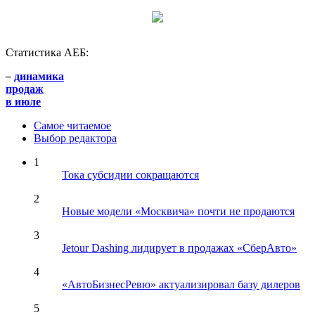
Статистика АЕБ:
–
динамика
продаж
в июле
Самое читаемое
Выбор редактора
1
Тока субсидии сокращаются
2
Новые модели «Москвича» почти не продаются
3
Jetour Dashing лидирует в продажах «СберАвто»
4
«АвтоБизнесРевю» актуализировал базу дилеров
5