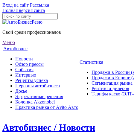
Вход на сайт
Рассылка
Полная версия сайта
Свой среди профессионалов
Меню
Автобизнес
Новости
Статистика
Обзор прессы
События
Продажи в России (
Интервью
Продажи в Европе 
Рецепты успеха
Сегментация рынка
Персоны автобизнеса
Рейтинги дилеров
Досье
Тарифы каско (ЭЛ
Эффективные решения
Колонка Akzonobel
Практика рынка от Аvito Авто
Автобизнес / Новости