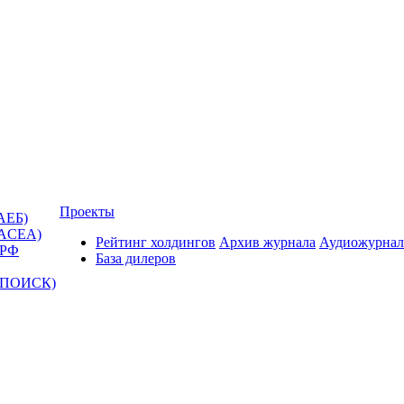
Проекты
АЕБ)
(ACEA)
Рейтинг холдингов
Архив журнала
Аудиожурнал
 РФ
База дилеров
Т-ПОИСК)