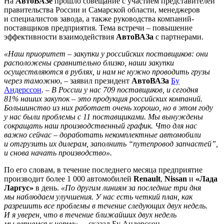
На
АвтоВАЗе
прошло совещание с участием представителей
правительства России и Самарской области, менеджеров
и специалистов завода, а также руководства компаний-
поставщиков предприятия. Тема встречи – повышение
эффективности взаимодействия
АвтоВАЗа
с партнерами.
«Наш приоритет – закупки у российских поставщиков: они
расположены сравнительно близко, наши закупки
осуществляются в рублях, и нам не нужно проводить грузы
через таможню
, – заявил президент
АвтоВАЗа
Бу
Андерссон
. –
В России у нас 709 поставщиков, и сегодня
81% наших закупок – это продукция российских компаний.
Большинство из них работает очень хорошо, но в этом году
у нас были проблемы с 11 поставщиками. Мы вынуждены
сокращать наш производственный график. Что для нас
важно сейчас – доработать некомплектные автомобили
и отгрузить их дилерам, заполнить “путепровод запчастей”,
и снова начать производство».
По его словам, в течение последнего месяца предприятие
производит более 1 000 автомобилей
Renault
,
Nissan
и
«Лада
Ларгус»
в день.
«По другим линиям за последние три дня
мы наблюдаем улучшения. У нас есть четкий план, как
разрешить все проблемы в течение следующих двух недель.
И я уверен, что в течение ближайших двух недель
мы вернемся к норме»
, – сказал Бу Андерссон.