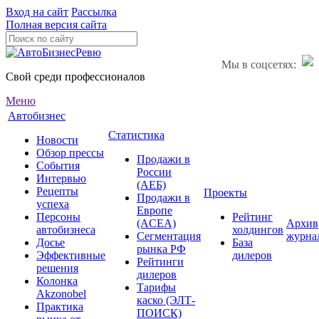
Вход на сайт
Рассылка
Полная версия сайта
Мы в соцсетях:
Свой среди профессионалов
Меню
Автобизнес
Статистика
Новости
Обзор прессы
Продажи в
События
России
Интервью
(АЕБ)
Рецепты
Проекты
Продажи в
успеха
Европе
Персоны
Рейтинг
(ACEA)
Архив
автобизнеса
холдингов
Сегментация
журна
Досье
База
рынка РФ
Эффективные
дилеров
Рейтинги
решения
дилеров
Колонка
Тарифы
Akzonobel
каско (ЭЛТ-
Практика
ПОИСК)