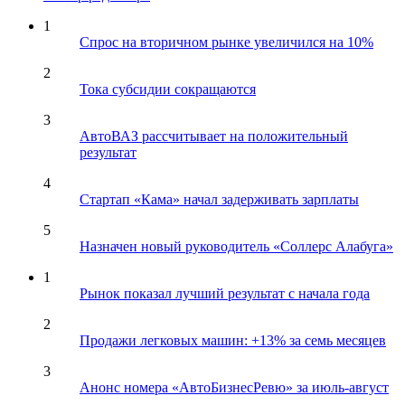
1
Спрос на вторичном рынке увеличился на 10%
2
Тока субсидии сокращаются
3
АвтоВАЗ рассчитывает на положительный
результат
4
Стартап «Кама» начал задерживать зарплаты
5
Назначен новый руководитель «Соллерс Алабуга»
1
Рынок показал лучший результат с начала года
2
Продажи легковых машин: +13% за семь месяцев
3
Анонс номера «АвтоБизнесРевю» за июль-август