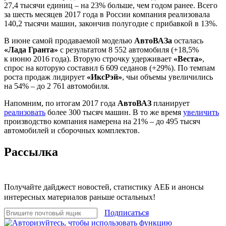
27,4 тысячи единиц – на 23% больше, чем годом ранее. Всего
за шесть месяцев 2017 года в России компания реализовала
140,2 тысячи машин, закончив полугодие с прибавкой в 13%.
В июне самой продаваемой моделью
АвтоВАЗа
осталась
«Лада Гранта»
с результатом 8 552 автомобиля (+18,5%
к июню 2016 года). Вторую строчку удерживает
«Веста»
,
спрос на которую составил 6 609 седанов (+29%). По темпам
роста продаж лидирует
«ИксРэй»
, чьи объемы увеличились
на 54% – до 2 761 автомобиля.
Напомним, по итогам 2017 года
АвтоВАЗ
планирует
реализовать
более 300 тысяч машин. В то же время
увеличить
производство компания намерена на 21% – до 495 тысяч
автомобилей и сборочных комплектов.
Рассылка
Получайте дайджест новостей, статистику АЕБ и анонсы
интересных материалов раньше остальных!
Подписаться