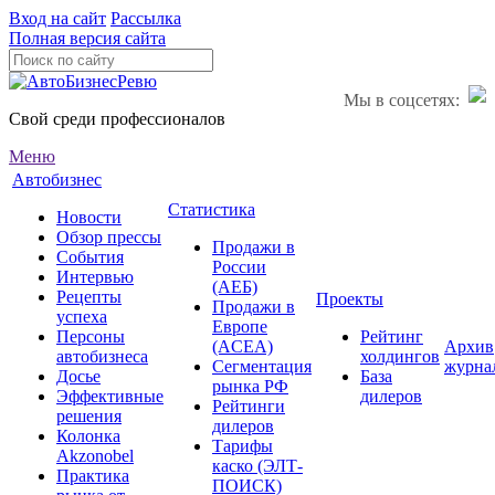
Вход на сайт
Рассылка
Полная версия сайта
Мы в соцсетях:
Свой среди профессионалов
Меню
Автобизнес
Статистика
Новости
Обзор прессы
Продажи в
События
России
Интервью
(АЕБ)
Рецепты
Проекты
Продажи в
успеха
Европе
Персоны
Рейтинг
(ACEA)
Архив
автобизнеса
холдингов
Сегментация
журна
Досье
База
рынка РФ
Эффективные
дилеров
Рейтинги
решения
дилеров
Колонка
Тарифы
Akzonobel
каско (ЭЛТ-
Практика
ПОИСК)