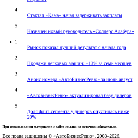
4
Стартап «Кама» начал задерживать зарплаты
5
Назначен новый руководитель «Соллерс Алабуга»
1
Рынок показал лучший результат с начала года
2
Продажи легковых машин: +13% за семь месяцев
3
Анонс номера «АвтоБизнесРевю» за июль-август
4
«АвтоБизнесРевю» актуализировал базу дилеров
5
Доля флит-сегмента у дилеров опустилась ниже
20%
При использовании материалов с сайта ссылка на источник обязательна.
Все права защищены © «АвтоБизнесРевю», 2008–2026.