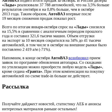
АвтоВАЗ
подвел итоги продаж за октябрь. В России дилеры
«Лады»
реализовали 37 788 автомобилей, что на 3,5% больше
результатов сентября и на 0,8% больше, чем в октябре
2013 года. Таким образом,
АвтоВАЗ
впервые после
19 месяцев снижения продаж показал рост.
Всего по итогам января-октября спрос на
«Лады»
снизился
на 15,5% в сравнении с аналогичным периодом прошлого
года и составил 321,6 тысячи машин. Объем отгрузки
на экспорт за 10 месяцев сократился на 34% до 41 тысячи
автомобилей, в том числе в октябре на внешние рынки было
поставлено 2 419 а/м (-71%).
Напомним, в конце октября
АвтоВАЗ
возобновил
прием
заявок по программе обновления автопарка. Со скидками
по утилизации можно приобрести любую модель
«Лады»
,
кроме седана
«Гранта»
. При этом компенсация на покупку
автомобилей по схеме trade-in больше не действует.
Рассылка
Получайте дайджест новостей, статистику АЕБ и анонсы
интересных материалов раньше остальных!