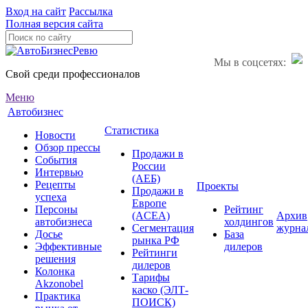
Вход на сайт
Рассылка
Полная версия сайта
Мы в соцсетях:
Свой среди профессионалов
Меню
Автобизнес
Статистика
Новости
Обзор прессы
Продажи в
События
России
Интервью
(АЕБ)
Рецепты
Проекты
Продажи в
успеха
Европе
Персоны
Рейтинг
(ACEA)
Архив
автобизнеса
холдингов
Сегментация
журна
Досье
База
рынка РФ
Эффективные
дилеров
Рейтинги
решения
дилеров
Колонка
Тарифы
Akzonobel
каско (ЭЛТ-
Практика
ПОИСК)