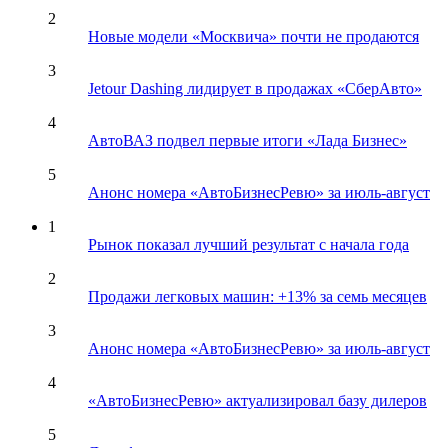
2
Новые модели «Москвича» почти не продаются
3
Jetour Dashing лидирует в продажах «СберАвто»
4
АвтоВАЗ подвел первые итоги «Лада Бизнес»
5
Анонс номера «АвтоБизнесРевю» за июль-август
1
Рынок показал лучший результат с начала года
2
Продажи легковых машин: +13% за семь месяцев
3
Анонс номера «АвтоБизнесРевю» за июль-август
4
«АвтоБизнесРевю» актуализировал базу дилеров
5