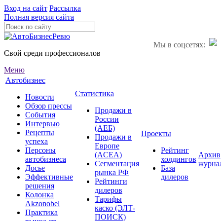
Вход на сайт
Рассылка
Полная версия сайта
Мы в соцсетях:
Свой среди профессионалов
Меню
Автобизнес
Статистика
Новости
Обзор прессы
Продажи в
События
России
Интервью
(АЕБ)
Рецепты
Проекты
Продажи в
успеха
Европе
Персоны
Рейтинг
(ACEA)
Архив
автобизнеса
холдингов
Сегментация
журна
Досье
База
рынка РФ
Эффективные
дилеров
Рейтинги
решения
дилеров
Колонка
Тарифы
Akzonobel
каско (ЭЛТ-
Практика
ПОИСК)