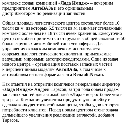
комплекс создан компанией
«Лада Имидж»
– дочерним
предприятием
АвтоВАЗа
и его официальным
дистрибьютором по реализации запчастей.
Общая площадь логистического центра составляет более 10
тысяч кв.м, из которых 6,5 тысяч кв.м. занимает стеллажный
комплекс более чем на 18 тысяч ячеек хранения. Ежесуточно
центр способен принимать и отгружать в общей сложности 50
большегрузных автомобилей типа «еврофура». Для
управления складским комплексом используются
современные логистические технологии, применяемые
ведущими мировыми автопроизводителями. Одна из задач
нового центра – организация поставок запасных частей
к перспективным моделям
АвтоВАЗа
, в том числе к
автомобилям на платформе альянса
Renault-Nissan
.
Как отметил на открытии комплекса генеральный директор
«Лада Имидж»
Андрей Тарасов, за три года объем продаж
запасных частей для автомобилей
«Лада»
возрос более чем в
три раза. Компания увеличила продуктовую линейку и
сделала конкурентоспособными цены, чтобы удовлетворять
потребности клиентов. Перед новым центром стоит задача
дальнейшего увеличения реализации запчастей, добавил
Тарасов.