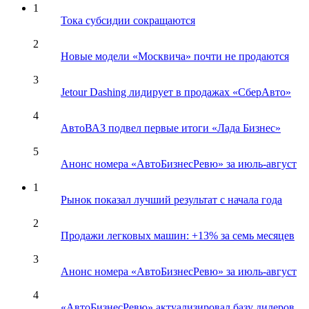
1
Тока субсидии сокращаются
2
Новые модели «Москвича» почти не продаются
3
Jetour Dashing лидирует в продажах «СберАвто»
4
АвтоВАЗ подвел первые итоги «Лада Бизнес»
5
Анонс номера «АвтоБизнесРевю» за июль-август
1
Рынок показал лучший результат с начала года
2
Продажи легковых машин: +13% за семь месяцев
3
Анонс номера «АвтоБизнесРевю» за июль-август
4
«АвтоБизнесРевю» актуализировал базу дилеров