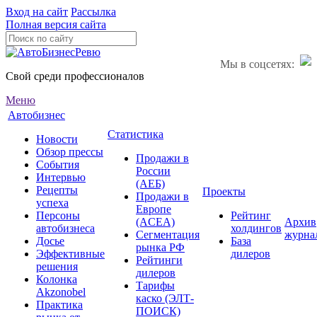
Вход на сайт
Рассылка
Полная версия сайта
Мы в соцсетях:
Свой среди профессионалов
Меню
Автобизнес
Статистика
Новости
Обзор прессы
Продажи в
События
России
Интервью
(АЕБ)
Рецепты
Проекты
Продажи в
успеха
Европе
Персоны
Рейтинг
(ACEA)
Архив
автобизнеса
холдингов
Сегментация
журна
Досье
База
рынка РФ
Эффективные
дилеров
Рейтинги
решения
дилеров
Колонка
Тарифы
Akzonobel
каско (ЭЛТ-
Практика
ПОИСК)