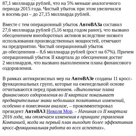
87,1 миллиарда рублей, что на 5% меньше аналогичного
периода 2015 года. Чистый убыток при этом увеличился
в восемь раз – до 27,15 миллиарда рублей.
Вместе с тем операционный убыток
АвтоВАЗа
составил
27,6 миллиарда рублей (5,16 млрд годом ранее), что вызвано
обесценением внеоборотных активов вследствие низкого
использования производственных мощностей, отмечают
на предприятии. Чистый операционный убыток
до обесценения – 8,6 миллиарда рублей (рост на 67%). Причем
операционный убыток II квартала до обесценения достиг
2 миллиардов, что вызвано выполнением плана финансового
оздоровления.
В рамках антикризисных мер на
АвтоВАЗе
созданы 11 кросс-
функциональных групп, которые на еженедельной основе
отчитываются перед правлением.
«Выполнение плана
финансового оздоровления во II квартале показывает
предварительные знаки небольших позитивных изменений,
особенно в помесячном анализе
, – прокомментировал
президент
АвтоВАЗ
Николя Мор
. –
Начиная со II квартала
2016 года, мы отмечаем изменения в принципе управления
Компанией, когда на первый план выходит более эффективная
кросс-функциональная работа во всех аспектах»
.