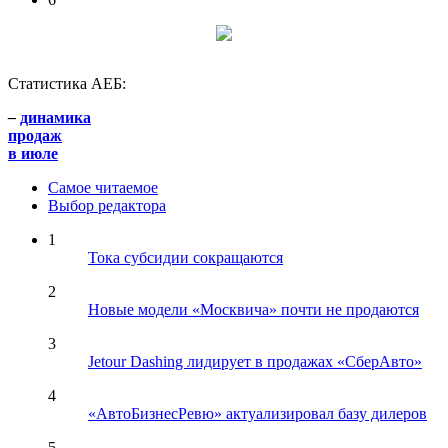
Статистика АЕБ:
–
динамика
продаж
в июле
Самое читаемое
Выбор редактора
1
Тока субсидии сокращаются
2
Новые модели «Москвича» почти не продаются
3
Jetour Dashing лидирует в продажах «СберАвто»
4
«АвтоБизнесРевю» актуализировал базу дилеров
5