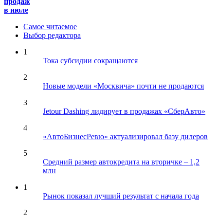
продаж
в июле
Самое читаемое
Выбор редактора
1
Тока субсидии сокращаются
2
Новые модели «Москвича» почти не продаются
3
Jetour Dashing лидирует в продажах «СберАвто»
4
«АвтоБизнесРевю» актуализировал базу дилеров
5
Средний размер автокредита на вторичке – 1,2
млн
1
Рынок показал лучший результат с начала года
2