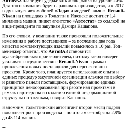
АвтоВАЗ
планирует удерживать долю рынка на уровне 20%.
Для этого компания будет наращивать производство, и к 2017
году выпуск автомобилей
«Лада»
и моделей альянса
Renault-
Nissan
на площадках в Тольятти и Ижевске достигнет 1,4
миллиона машин, пишет агентство
«Автостат»
со ссылкой на
вице-президента по закупкам Дамира Кашапова.
По его словам, у компании также произошли положительные
изменения в работе поставщиков – за последние два года
качество комплектующих изделий повысилось в 10 раз. Топ-
менеджер отметил, что
АвтоВАЗ
становится
мультибрендовым производителем, поэтому завод намерен
усиливать сотрудничество с
Renault-Nissan
в рамках
привлечения новых поставщиков для перспективных
проектов. Кроме того, планируется использование опыта и
единых процедур закупочной организации альянса по выбору
и развитию панели поставщиков, формированию единых
принципов ценообразования при работе над проектами в
рамках партнерства и созданию единой информационной
структуры по закупкам, говорит Кашапов.
Напомним, тольяттинский автогигант второй месяц подряд
показывает рост производства – по итогам сентября на 2,9%
до 48 114 машин.