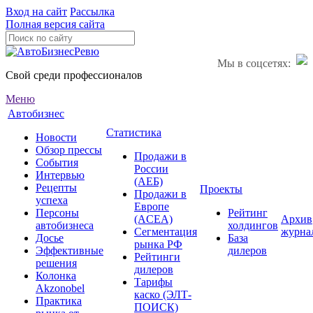
Вход на сайт
Рассылка
Полная версия сайта
Мы в соцсетях:
Свой среди профессионалов
Меню
Автобизнес
Статистика
Новости
Обзор прессы
Продажи в
События
России
Интервью
(АЕБ)
Рецепты
Проекты
Продажи в
успеха
Европе
Персоны
Рейтинг
(ACEA)
Архив
автобизнеса
холдингов
Сегментация
журна
Досье
База
рынка РФ
Эффективные
дилеров
Рейтинги
решения
дилеров
Колонка
Тарифы
Akzonobel
каско (ЭЛТ-
Практика
ПОИСК)