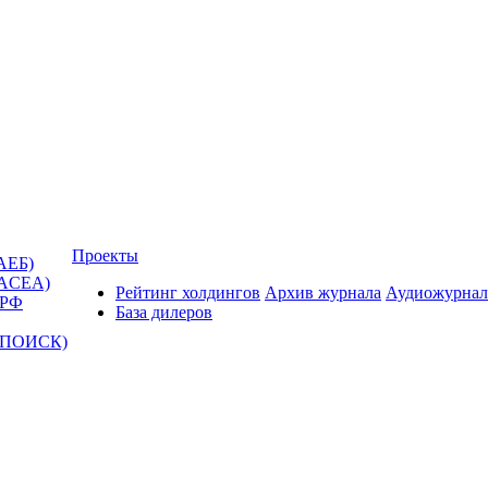
Проекты
АЕБ)
(ACEA)
Рейтинг холдингов
Архив журнала
Аудиожурнал
 РФ
База дилеров
Т-ПОИСК)