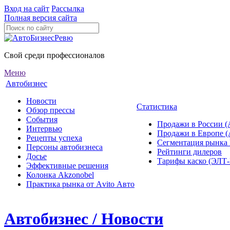
Вход на сайт
Рассылка
Полная версия сайта
Свой среди профессионалов
Меню
Автобизнес
Новости
Статистика
Обзор прессы
События
Продажи в России (
Интервью
Продажи в Европе 
Рецепты успеха
Сегментация рынка
Персоны автобизнеса
Рейтинги дилеров
Досье
Тарифы каско (ЭЛ
Эффективные решения
Колонка Akzonobel
Практика рынка от Аvito Авто
Автобизнес / Новости