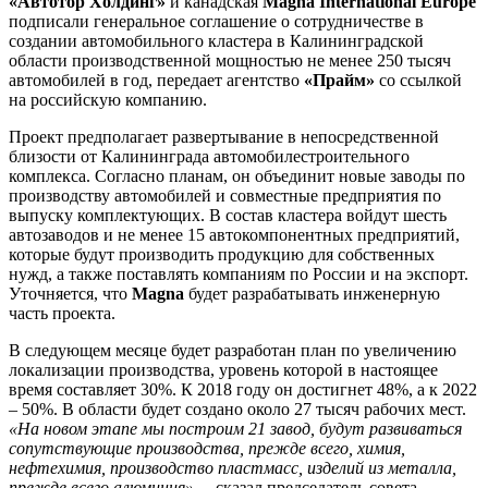
«Автотор Холдинг»
и канадская
Magna International Europe
подписали генеральное соглашение о сотрудничестве в
создании автомобильного кластера в Калининградской
области производственной мощностью не менее 250 тысяч
автомобилей в год, передает агентство
«Прайм»
со ссылкой
на российскую компанию.
Проект предполагает развертывание в непосредственной
близости от Калининграда автомобилестроительного
комплекса. Согласно планам, он объединит новые заводы по
производству автомобилей и совместные предприятия по
выпуску комплектующих. В состав кластера войдут шесть
автозаводов и не менее 15 автокомпонентных предприятий,
которые будут производить продукцию для собственных
нужд, а также поставлять компаниям по России и на экспорт.
Уточняется, что
Magna
будет разрабатывать инженерную
часть проекта.
В следующем месяце будет разработан план по увеличению
локализации производства, уровень которой в настоящее
время составляет 30%. К 2018 году он достигнет 48%, а к 2022
– 50%. В области будет создано около 27 тысяч рабочих мест.
«На новом этапе мы построим 21 завод, будут развиваться
сопутствующие производства, прежде всего, химия,
нефтехимия, производство пластмасс, изделий из металла,
прежде всего алюминия»
, – сказал председатель совета