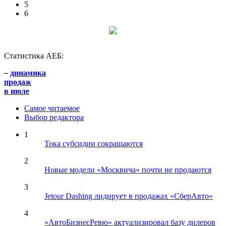
5
6
Статистика АЕБ:
–
динамика
продаж
в июле
Самое читаемое
Выбор редактора
1
Тока субсидии сокращаются
2
Новые модели «Москвича» почти не продаются
3
Jetour Dashing лидирует в продажах «СберАвто»
4
«АвтоБизнесРевю» актуализировал базу дилеров