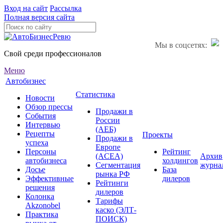
Вход на сайт
Рассылка
Полная версия сайта
Мы в соцсетях:
Свой среди профессионалов
Меню
Автобизнес
Статистика
Новости
Обзор прессы
Продажи в
События
России
Интервью
(АЕБ)
Рецепты
Проекты
Продажи в
успеха
Европе
Персоны
Рейтинг
(ACEA)
Архив
автобизнеса
холдингов
Сегментация
журна
Досье
База
рынка РФ
Эффективные
дилеров
Рейтинги
решения
дилеров
Колонка
Тарифы
Akzonobel
каско (ЭЛТ-
Практика
ПОИСК)