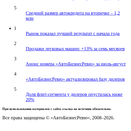
5
Средний размер автокредита на вторичке – 1,2
млн
1
Рынок показал лучший результат с начала года
2
Продажи легковых машин: +13% за семь месяцев
3
Анонс номера «АвтоБизнесРевю» за июль-август
4
«АвтоБизнесРевю» актуализировал базу дилеров
5
Доля флит-сегмента у дилеров опустилась ниже
20%
При использовании материалов с сайта ссылка на источник обязательна.
Все права защищены © «АвтоБизнесРевю», 2008–2026.