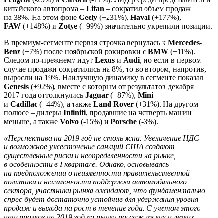
китайского автопрома –
Lifan
– сократил объем продаж
на 38%. На этом фоне
Geely
(+231%),
Haval
(+177%),
FAW
(+148%) и
Zotye
(+99%) значительно укрепили позиции.
В премиум-сегменте первая строчка вернулась к
Mercedes-
Benz
(+7%) после ноябрьской рокировки с
BMW
(+11%).
Следом по-прежнему идут
Lexus
и
Audi
, но если в первом
случае продажи сократились на 8%, то во втором, напротив,
выросли на 19%. Наилучшую динамику в сегменте показал
Genesis
(+92%), вместе с которым от результатов декабря
2017 года оттолкнулись
Jaguar
(+87%),
Mini
и
Cadillac
(+44%), а также
Land Rover
(+31%). На другом
полюсе – дилеры
Infiniti
, продавшие на четверть машин
меньше, а также
Volvo
(-15%) и
Porsche
(-3%).
«Перспектива на 2019 год не столь ясна. Увеличение НДС
и возможное ужесточение санкций США создают
существенные риски и неопределенности на рынке,
в особенности в I квартале. Однако, основываясь
на предположении о неизменности правительственной
политики и неизменности поддержки автомобильного
сектора, участники рынка ожидают, что фундаментально
спрос будет достаточно устойчив для удержания уровня
продаж и выхода на рост в течение года. С учетом этого
наш прогноз на 2019 год по рынку пассажирских и легких