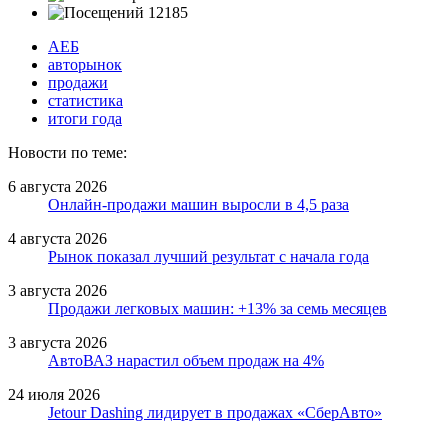
12185
АЕБ
авторынок
продажи
статистика
итоги года
Новости по теме:
6 августа 2026
Онлайн-продажи машин выросли в 4,5 раза
4 августа 2026
Рынок показал лучший результат с начала года
3 августа 2026
Продажи легковых машин: +13% за семь месяцев
3 августа 2026
АвтоВАЗ нарастил объем продаж на 4%
24 июля 2026
Jetour Dashing лидирует в продажах «СберАвто»