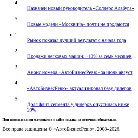
4
Назначен новый руководитель «Соллерс Алабуга»
5
Новые модели «Москвича» почти не продаются
1
Рынок показал лучший результат с начала года
2
Продажи легковых машин: +13% за семь месяцев
3
Анонс номера «АвтоБизнесРевю» за июль-август
4
«АвтоБизнесРевю» актуализировал базу дилеров
5
Доля флит-сегмента у дилеров опустилась ниже
20%
При использовании материалов с сайта ссылка на источник обязательна.
Все права защищены © «АвтоБизнесРевю», 2008–2026.