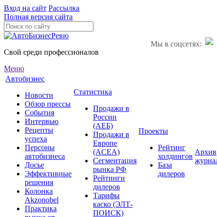
Вход на сайт
Рассылка
Полная версия сайта
Мы в соцсетях:
Свой среди профессионалов
Меню
Автобизнес
Статистика
Новости
Обзор прессы
Продажи в
События
России
Интервью
(АЕБ)
Рецепты
Проекты
Продажи в
успеха
Европе
Персоны
Рейтинг
(ACEA)
Архив
автобизнеса
холдингов
Сегментация
журна
Досье
База
рынка РФ
Эффективные
дилеров
Рейтинги
решения
дилеров
Колонка
Тарифы
Akzonobel
каско (ЭЛТ-
Практика
ПОИСК)