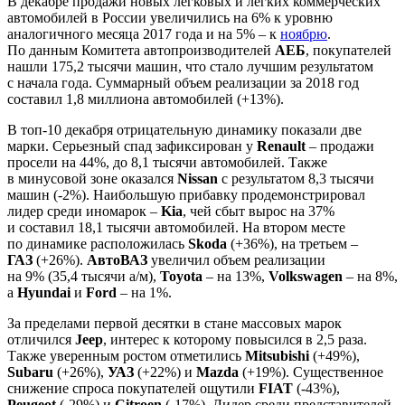
В декабре продажи новых легковых и легких коммерческих
автомобилей в России увеличились на 6% к уровню
аналогичного месяца 2017 года и на 5% – к
ноябрю
.
По данным Комитета автопроизводителей
АЕБ
, покупателей
нашли 175,2 тысячи машин, что стало лучшим результатом
с начала года. Суммарный объем реализации за 2018 год
составил 1,8 миллиона автомобилей (+13%).
В топ-10 декабря отрицательную динамику показали две
марки. Серьезный спад зафиксирован у
Renault
– продажи
просели на 44%, до 8,1 тысячи автомобилей. Также
в минусовой зоне оказался
Nissan
с результатом 8,3 тысячи
машин (-2%). Наибольшую прибавку продемонстрировал
лидер среди иномарок –
Kia
, чей сбыт вырос на 37%
и составил 18,1 тысячи автомобилей. На втором месте
по динамике расположилась
Skoda
(+36%), на третьем –
ГАЗ
(+26%).
АвтоВАЗ
увеличил объем реализации
на 9% (35,4 тысячи а/м),
Toyota
– на 13%,
Volkswagen
– на 8%,
а
Hyundai
и
Ford
– на 1%.
За пределами первой десятки в стане массовых марок
отличился
Jeep
, интерес к которому повысился в 2,5 раза.
Также уверенным ростом отметились
Mitsubishi
(+49%),
Subaru
(+26%),
УАЗ
(+22%) и
Mazda
(+19%). Существенное
снижение спроса покупателей ощутили
FIAT
(-43%),
Peugeot
(-29%) и
Citroen
(-17%). Лидер среди представителей