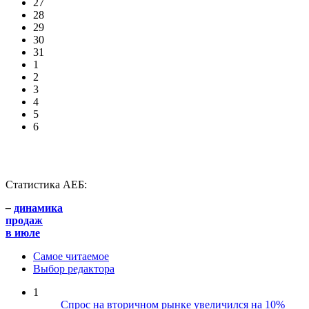
27
28
29
30
31
1
2
3
4
5
6
Статистика АЕБ:
–
динамика
продаж
в июле
Самое читаемое
Выбор редактора
1
Спрос на вторичном рынке увеличился на 10%