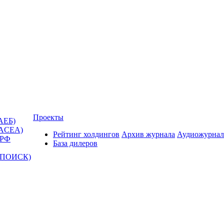
Проекты
АЕБ)
(ACEA)
Рейтинг холдингов
Архив журнала
Аудиожурнал
 РФ
База дилеров
Т-ПОИСК)