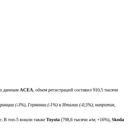
сно данным
ACEA
, объем регистраций составил 910,5 тысячи
нции (-3%), Германии (-1%) и Италии (-0,5%), напротив,
е. В топ-5 вошли также
Toyota
(798,6 тысячи а/м; +16%),
Skoda