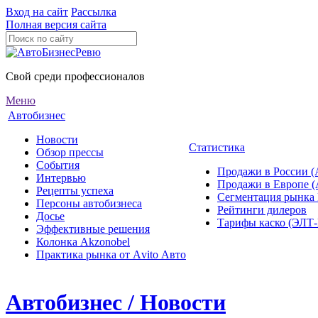
Вход на сайт
Рассылка
Полная версия сайта
Свой среди профессионалов
Меню
Автобизнес
Новости
Статистика
Обзор прессы
События
Продажи в России (
Интервью
Продажи в Европе 
Рецепты успеха
Сегментация рынка
Персоны автобизнеса
Рейтинги дилеров
Досье
Тарифы каско (ЭЛ
Эффективные решения
Колонка Akzonobel
Практика рынка от Аvito Авто
Автобизнес / Новости