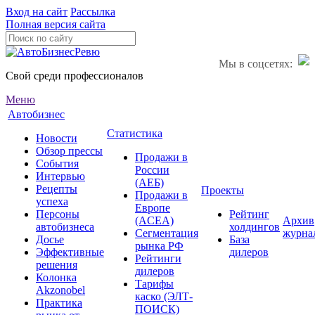
Вход на сайт
Рассылка
Полная версия сайта
Мы в соцсетях:
Свой среди профессионалов
Меню
Автобизнес
Статистика
Новости
Обзор прессы
Продажи в
События
России
Интервью
(АЕБ)
Рецепты
Проекты
Продажи в
успеха
Европе
Персоны
Рейтинг
(ACEA)
Архив
автобизнеса
холдингов
Сегментация
журна
Досье
База
рынка РФ
Эффективные
дилеров
Рейтинги
решения
дилеров
Колонка
Тарифы
Akzonobel
каско (ЭЛТ-
Практика
ПОИСК)