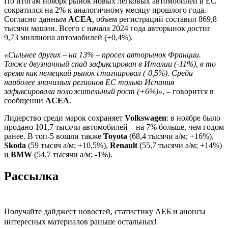
По итогам ноября рынок новых легковых автомобилей в ЕС
сократился на 2% к аналогичному месяцу прошлого года.
Согласно данным
ACEA
, объем регистраций составил 869,8
тысячи машин. Всего с начала 2024 года авторынок достиг
9,73 миллиона автомобилей (+0,4%).
«Сильнее других – на 13% – просел авторынок Франции.
Также двузначный спад зафиксирован в Италии (-11%), в то
время как немецкий рынок стагнировал (-0,5%). Среди
наиболее значимых регионов ЕС только Испания
зафиксировала положительный рост (+6%)»
, – говорится в
сообщении
ACEA
.
Лидерство среди марок сохраняет
Volkswagen
: в ноябре было
продано 101,7 тысячи автомобилей – на 7% больше, чем годом
ранее. В топ-5 вошли также
Toyota
(68,4 тысячи а/м; +16%),
Skoda
(59 тысяч а/м; +10,5%),
Renault
(55,7 тысячи а/м; +14%)
и
BMW
(54,7 тысячи а/м; -1%).
Рассылка
Получайте дайджест новостей, статистику АЕБ и анонсы
интересных материалов раньше остальных!