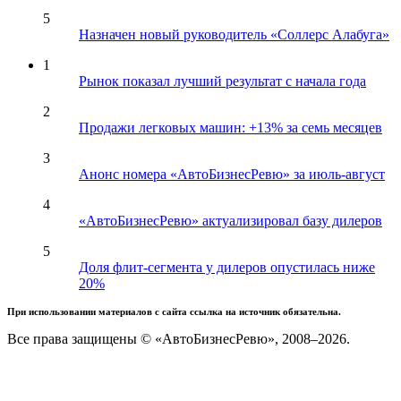
5
Назначен новый руководитель «Соллерс Алабуга»
1
Рынок показал лучший результат с начала года
2
Продажи легковых машин: +13% за семь месяцев
3
Анонс номера «АвтоБизнесРевю» за июль-август
4
«АвтоБизнесРевю» актуализировал базу дилеров
5
Доля флит-сегмента у дилеров опустилась ниже
20%
При использовании материалов с сайта ссылка на источник обязательна.
Все права защищены © «АвтоБизнесРевю», 2008–2026.