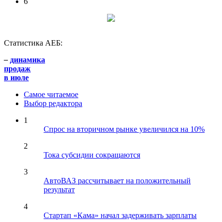
6
Статистика АЕБ:
–
динамика
продаж
в июле
Самое читаемое
Выбор редактора
1
Спрос на вторичном рынке увеличился на 10%
2
Тока субсидии сокращаются
3
АвтоВАЗ рассчитывает на положительный
результат
4
Стартап «Кама» начал задерживать зарплаты