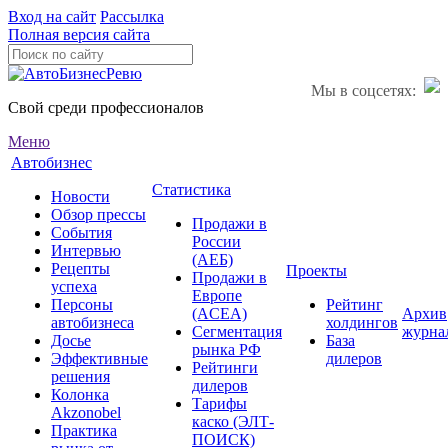
Вход на сайт
Рассылка
Полная версия сайта
Мы в соцсетях:
Свой среди профессионалов
Меню
Автобизнес
Статистика
Новости
Обзор прессы
Продажи в
События
России
Интервью
(АЕБ)
Рецепты
Проекты
Продажи в
успеха
Европе
Персоны
Рейтинг
(ACEA)
Архив
автобизнеса
холдингов
Сегментация
журна
Досье
База
рынка РФ
Эффективные
дилеров
Рейтинги
решения
дилеров
Колонка
Тарифы
Akzonobel
каско (ЭЛТ-
Практика
ПОИСК)