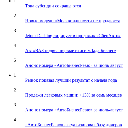
1
Тока субсидии сокращаются
2
Новые модели «Москвича» почти не продаются
3
Jetour Dashing лидирует в продажах «СберАвто»
4
АвтоВАЗ подвел первые итоги «Лада Бизнес»
5
Анонс номера «АвтоБизнесРевю» за июль-август
1
Рынок показал лучший результат с начала года
2
Продажи легковых машин: +13% за семь месяцев
3
Анонс номера «АвтоБизнесРевю» за июль-август
4
«АвтоБизнесРевю» актуализировал базу дилеров