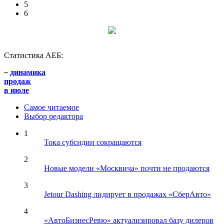
5
6
Статистика АЕБ:
–
динамика
продаж
в июле
Самое читаемое
Выбор редактора
1
Тока субсидии сокращаются
2
Новые модели «Москвича» почти не продаются
3
Jetour Dashing лидирует в продажах «СберАвто»
4
«АвтоБизнесРевю» актуализировал базу дилеров