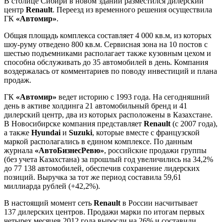
В столице Сибири в новом здании разместился дилерский
центр
Renault
. Переезд из временного решения осуществила
ГК
«Автомир»
.
Общая площадь комплекса составляет 4 000 кв.м, из которых
шоу-руму отведено 800 кв.м. Сервисная зона на 10 постов с
шестью подъемниками располагает также кузовным цехом и
способна обслуживать до 35 автомобилей в день. Компания
воздержалась от комментариев по поводу инвестиций и плана
продаж.
ГК
«Автомир»
ведет историю с 1993 года. На сегодняшний
день в активе холдинга 21 автомобильный бренд и 41
дилерский центр, два из которых расположены в Казахстане.
В Новосибирске компания представляет
Renault
(с 2007 года),
а также
Hyundai
и
Suzuki
, которые вместе с французской
маркой располагались в едином комплексе. По данным
журнала
«АвтоБизнесРевю»
, российские продажи группы
(без учета Казахстана) за прошлый год увеличились на 34,2%
до 77 138 автомобилей, обеспечив сохранение лидерских
позиций. Выручка за тот же период составила 59,61
миллиарда рублей (+42,2%).
В настоящий момент сеть
Renault
в России насчитывает
137 дилерских центров. Продажи марки по итогам первых
четырех месяцев 2012 года выросли на 26% и составили