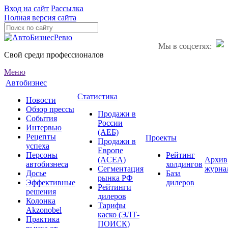
Вход на сайт
Рассылка
Полная версия сайта
Мы в соцсетях:
Свой среди профессионалов
Меню
Автобизнес
Статистика
Новости
Обзор прессы
Продажи в
События
России
Интервью
(АЕБ)
Рецепты
Проекты
Продажи в
успеха
Европе
Персоны
Рейтинг
(ACEA)
Архив
автобизнеса
холдингов
Сегментация
журна
Досье
База
рынка РФ
Эффективные
дилеров
Рейтинги
решения
дилеров
Колонка
Тарифы
Akzonobel
каско (ЭЛТ-
Практика
ПОИСК)