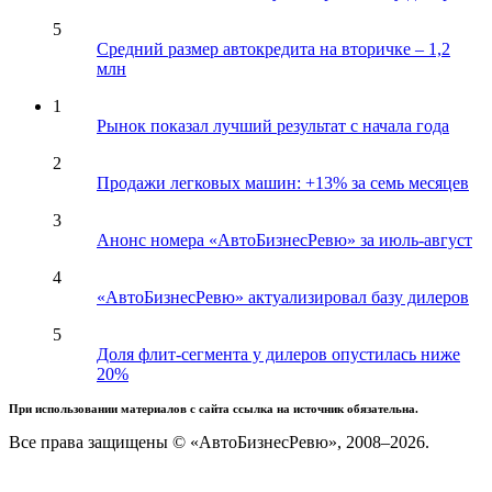
5
Средний размер автокредита на вторичке – 1,2
млн
1
Рынок показал лучший результат с начала года
2
Продажи легковых машин: +13% за семь месяцев
3
Анонс номера «АвтоБизнесРевю» за июль-август
4
«АвтоБизнесРевю» актуализировал базу дилеров
5
Доля флит-сегмента у дилеров опустилась ниже
20%
При использовании материалов с сайта ссылка на источник обязательна.
Все права защищены © «АвтоБизнесРевю», 2008–2026.