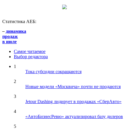
Статистика АЕБ:
–
динамика
продаж
в июле
Самое читаемое
Выбор редактора
1
Тока субсидии сокращаются
2
Новые модели «Москвича» почти не продаются
3
Jetour Dashing лидирует в продажах «СберАвто»
4
«АвтоБизнесРевю» актуализировал базу дилеров
5