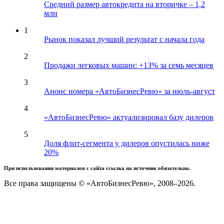
Средний размер автокредита на вторичке – 1,2
млн
1
Рынок показал лучший результат с начала года
2
Продажи легковых машин: +13% за семь месяцев
3
Анонс номера «АвтоБизнесРевю» за июль-август
4
«АвтоБизнесРевю» актуализировал базу дилеров
5
Доля флит-сегмента у дилеров опустилась ниже
20%
При использовании материалов с сайта ссылка на источник обязательна.
Все права защищены © «АвтоБизнесРевю», 2008–2026.