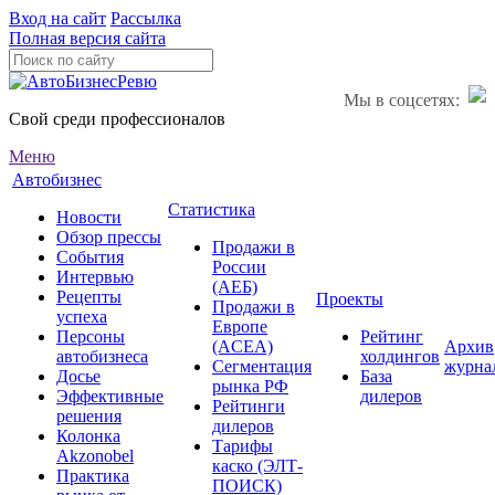
Вход на сайт
Рассылка
Полная версия сайта
Мы в соцсетях:
Свой среди профессионалов
Меню
Автобизнес
Статистика
Новости
Обзор прессы
Продажи в
События
России
Интервью
(АЕБ)
Рецепты
Проекты
Продажи в
успеха
Европе
Персоны
Рейтинг
(ACEA)
Архив
автобизнеса
холдингов
Сегментация
журна
Досье
База
рынка РФ
Эффективные
дилеров
Рейтинги
решения
дилеров
Колонка
Тарифы
Akzonobel
каско (ЭЛТ-
Практика
ПОИСК)