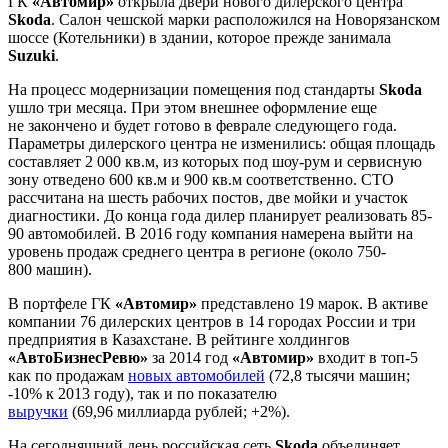
ГК
«Автомир»
открыла двери нового дилерского центра
Skoda
. Салон чешской марки расположился на Новорязанском
шоссе (Котельники) в здании, которое прежде занимала
Suzuki
.
На процесс модернизации помещения под стандарты
Skoda
ушло три месяца. При этом внешнее оформление еще
не закончено и будет готово в феврале следующего года.
Параметры дилерского центра не изменились: общая площадь
составляет 2 000 кв.м, из которых под шоу-рум и сервисную
зону отведено 600 кв.м и 900 кв.м соответственно. СТО
рассчитана на шесть рабочих постов, две мойки и участок
диагностики. До конца года дилер планирует реализовать 85-
90 автомобилей. В 2016 году компания намерена выйти на
уровень продаж среднего центра в регионе (около 750-
800 машин).
В портфеле ГК
«Автомир»
представлено 19 марок. В активе
компании 76 дилерских центров в 14 городах России и три
предприятия в Казахстане. В рейтинге холдингов
«АвтоБизнесРевю»
за 2014 год
«Автомир»
входит в топ-5
как по продажам
новых автомобилей
(72,8 тысячи машин;
-10% к 2013 году), так и по показателю
выручки
(69,96 миллиарда рублей; +2%).
На сегодняшний день российская сеть
Skoda
объединяет