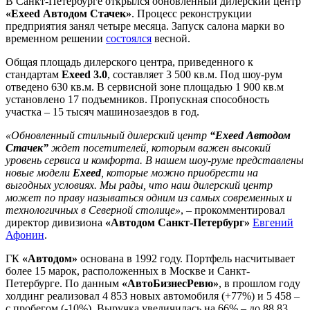
В Санкт-Петербурге открылся обновленный дилерский центр
«Exeed Автодом Стачек»
. Процесс реконструкции
предприятия занял четыре месяца. Запуск салона марки во
временном решении
состоялся
весной.
Общая площадь дилерского центра, приведенного к
стандартам
Exeed 3.0
, составляет 3 500 кв.м. Под шоу-рум
отведено 630 кв.м. В сервисной зоне площадью 1 900 кв.м
установлено 17 подъемников. Пропускная способность
участка – 15 тысяч машинозаездов в год.
«Обновленный стильный дилерский центр
“Exeed Автодом
Стачек”
ждет посетителей, которым важен высокий
уровень сервиса и комфорта. В нашем шоу-руме представлены
новые модели
Exeed
, которые можно приобрести на
выгодных условиях. Мы рады, что наш дилерский центр
может по праву называться одним из самых современных и
технологичных в Северной столице»
, – прокомментировал
директор дивизиона
«Автодом Санкт-Петербург»
Евгений
Афонин
.
ГК
«Автодом»
основана в 1992 году. Портфель насчитывает
более 15 марок, расположенных в Москве и Санкт-
Петербурге. По данным
«АвтоБизнесРевю»
, в прошлом году
холдинг реализовал 4 853 новых автомобиля (+77%) и 5 458 –
с пробегом (-10%). Выручка увеличилась на 66% – до 88,83