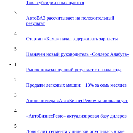
Тока субсидии сокращаются
3
АвтоВАЗ рассчитывает на положительный
результат
4
Стартап «Кама» начал задерживать зарплаты
5
Назначен новый руководитель «Соллерс Алабуга»
1
Рынок показал лучший результат с начала года
2
Продажи легковых машин: +13% за семь месяцев
3
Анонс номера «АвтоБизнесРевю» за июль-август
4
«АвтоБизнесРевю» актуализировал базу дилеров
5
Доля флит-сегмента у дилеров опустилась ниже