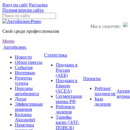
Вход на сайт
Рассылка
Полная версия сайта
Мы в соцсетях:
Свой среди профессионалов
Меню
Автобизнес
Статистика
Новости
Обзор прессы
Продажи в
События
России
Интервью
(АЕБ)
Рецепты
Проекты
Продажи в
успеха
Европе
Персоны
Рейтинг
(ACEA)
Архив
автобизнеса
холдингов
Сегментация
журна
Досье
База
рынка РФ
Эффективные
дилеров
Рейтинги
решения
дилеров
Колонка
Тарифы
Akzonobel
каско (ЭЛТ-
Практика
ПОИСК)