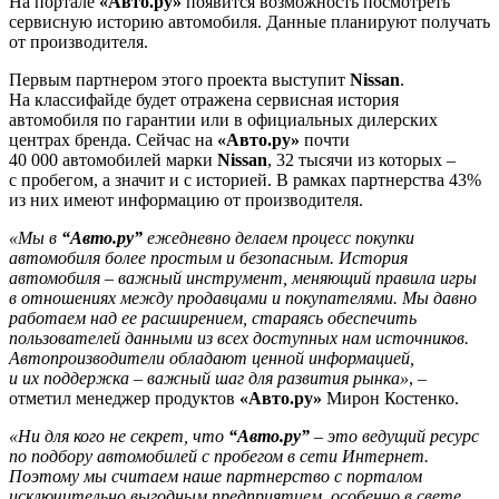
На портале
«Авто.ру»
появится возможность посмотреть
сервисную историю автомобиля. Данные планируют получать
от производителя.
Первым партнером этого проекта выступит
Nissan
.
На классифайде будет отражена сервисная история
автомобиля по гарантии или в официальных дилерских
центрах бренда. Сейчас на
«Авто.ру»
почти
40 000 автомобилей марки
Nissan
, 32 тысячи из которых –
с пробегом, а значит и с историей. В рамках партнерства 43%
из них имеют информацию от производителя.
«Мы в
“Авто.ру”
ежедневно делаем процесс покупки
автомобиля более простым и безопасным. История
автомобиля – важный инструмент, меняющий правила игры
в отношениях между продавцами и покупателями. Мы давно
работаем над ее расширением, стараясь обеспечить
пользователей данными из всех доступных нам источников.
Автопроизводители обладают ценной информацией,
и их поддержка – важный шаг для развития рынка»
, –
отметил менеджер продуктов
«Авто.ру»
Мирон Костенко.
«Ни для кого не секрет, что
“Авто.ру”
– это ведущий ресурс
по подбору автомобилей с пробегом в сети Интернет.
Поэтому мы считаем наше партнерство с порталом
исключительно выгодным предприятием, особенно в свете