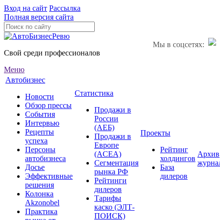
Вход на сайт
Рассылка
Полная версия сайта
Мы в соцсетях:
Свой среди профессионалов
Меню
Автобизнес
Статистика
Новости
Обзор прессы
Продажи в
События
России
Интервью
(АЕБ)
Рецепты
Проекты
Продажи в
успеха
Европе
Персоны
Рейтинг
(ACEA)
Архив
автобизнеса
холдингов
Сегментация
журна
Досье
База
рынка РФ
Эффективные
дилеров
Рейтинги
решения
дилеров
Колонка
Тарифы
Akzonobel
каско (ЭЛТ-
Практика
ПОИСК)