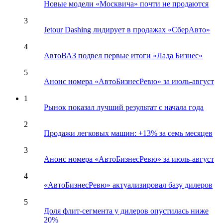
Новые модели «Москвича» почти не продаются
3
Jetour Dashing лидирует в продажах «СберАвто»
4
АвтоВАЗ подвел первые итоги «Лада Бизнес»
5
Анонс номера «АвтоБизнесРевю» за июль-август
1
Рынок показал лучший результат с начала года
2
Продажи легковых машин: +13% за семь месяцев
3
Анонс номера «АвтоБизнесРевю» за июль-август
4
«АвтоБизнесРевю» актуализировал базу дилеров
5
Доля флит-сегмента у дилеров опустилась ниже
20%