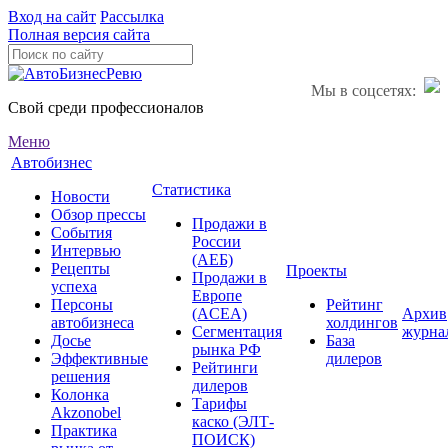
Вход на сайт
Рассылка
Полная версия сайта
Мы в соцсетях:
Свой среди профессионалов
Меню
Автобизнес
Статистика
Новости
Обзор прессы
Продажи в
События
России
Интервью
(АЕБ)
Рецепты
Проекты
Продажи в
успеха
Европе
Персоны
Рейтинг
(ACEA)
Архив
автобизнеса
холдингов
Сегментация
журна
Досье
База
рынка РФ
Эффективные
дилеров
Рейтинги
решения
дилеров
Колонка
Тарифы
Akzonobel
каско (ЭЛТ-
Практика
ПОИСК)