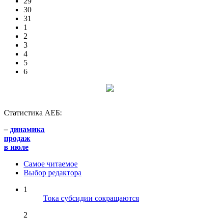
29
30
31
1
2
3
4
5
6
Статистика АЕБ:
–
динамика
продаж
в июле
Самое читаемое
Выбор редактора
1
Тока субсидии сокращаются
2