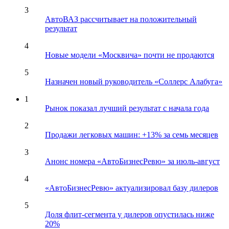
3
АвтоВАЗ рассчитывает на положительный
результат
4
Новые модели «Москвича» почти не продаются
5
Назначен новый руководитель «Соллерс Алабуга»
1
Рынок показал лучший результат с начала года
2
Продажи легковых машин: +13% за семь месяцев
3
Анонс номера «АвтоБизнесРевю» за июль-август
4
«АвтоБизнесРевю» актуализировал базу дилеров
5
Доля флит-сегмента у дилеров опустилась ниже
20%