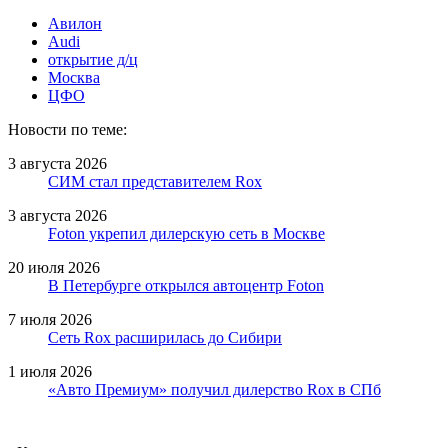
Авилон
Audi
открытие д/ц
Москва
ЦФО
Новости по теме:
3 августа 2026
СИМ стал представителем Rox
3 августа 2026
Foton укрепил дилерскую сеть в Москве
20 июля 2026
В Петербурге открылся автоцентр Foton
7 июля 2026
Сеть Rox расширилась до Сибири
1 июля 2026
«Авто Премиум» получил дилерство Rox в СПб