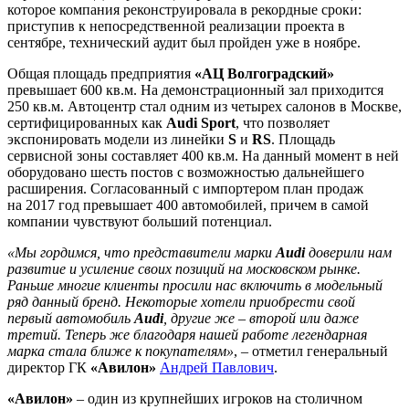
которое компания реконструировала в рекордные сроки:
приступив к непосредственной реализации проекта в
сентябре, технический аудит был пройден уже в ноябре.
Общая площадь предприятия
«АЦ Волгоградский»
превышает 600 кв.м. На демонстрационный зал приходится
250 кв.м. Автоцентр стал одним из четырех салонов в Москве,
сертифицированных как
Audi Sport
, что позволяет
экспонировать модели из линейки
S
и
RS
. Площадь
сервисной зоны составляет 400 кв.м. На данный момент в ней
оборудовано шесть постов с возможностью дальнейшего
расширения. Согласованный с импортером план продаж
на 2017 год превышает 400 автомобилей, причем в самой
компании чувствуют больший потенциал.
«Мы гордимся, что представители марки
Audi
доверили нам
развитие и усиление своих позиций на московском рынке.
Раньше многие клиенты просили нас включить в модельный
ряд данный бренд. Некоторые хотели приобрести свой
первый автомобиль
Audi
, другие же – второй или даже
третий. Теперь же благодаря нашей работе легендарная
марка стала ближе к покупателям»
, – отметил генеральный
директор ГК
«Авилон»
Андрей Павлович
.
«Авилон»
– один из крупнейших игроков на столичном