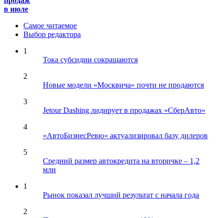
продаж
в июле
Самое читаемое
Выбор редактора
1
Тока субсидии сокращаются
2
Новые модели «Москвича» почти не продаются
3
Jetour Dashing лидирует в продажах «СберАвто»
4
«АвтоБизнесРевю» актуализировал базу дилеров
5
Средний размер автокредита на вторичке – 1,2
млн
1
Рынок показал лучший результат с начала года
2