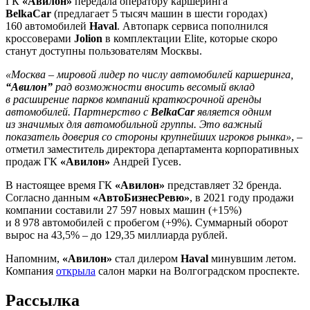
ГК
«Авилон»
передала оператору каршеринга
BelkaCar
(предлагает 5 тысяч машин в шести городах)
160 автомобилей
Haval
. Автопарк сервиса пополнился
кроссоверами
Jolion
в комплектации Еlite, которые скоро
станут доступны пользователям Москвы.
«Москва – мировой лидер по числу автомобилей каршеринга,
“Авилон”
рад возможности вносить весомый вклад
в расширение парков компаний краткосрочной аренды
автомобилей. Партнерство с
BelkaCar
является одним
из значимых для автомобильной группы. Это важный
показатель доверия со стороны крупнейших игроков рынка»
, –
отметил заместитель директора департамента корпоративных
продаж ГК
«Авилон»
Андрей Гусев.
В настоящее время ГК
«Авилон»
представляет 32 бренда.
Согласно данным
«АвтоБизнесРевю»
, в 2021 году продажи
компании составили 27 597 новых машин (+15%)
и 8 978 автомобилей с пробегом (+9%). Суммарный оборот
вырос на 43,5% – до 129,35 миллиарда рублей.
Напомним,
«Авилон»
стал дилером
Haval
минувшим летом.
Компания
открыла
салон марки на Волгоградском проспекте.
Рассылка