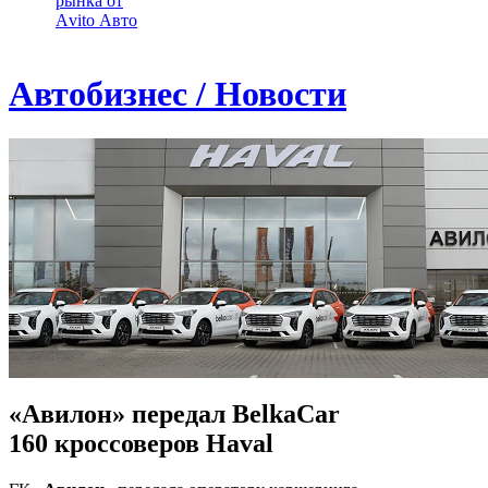
рынка от
Аvito Авто
Автобизнес / Новости
«Авилон» передал BelkaCar
160 кроссоверов Haval