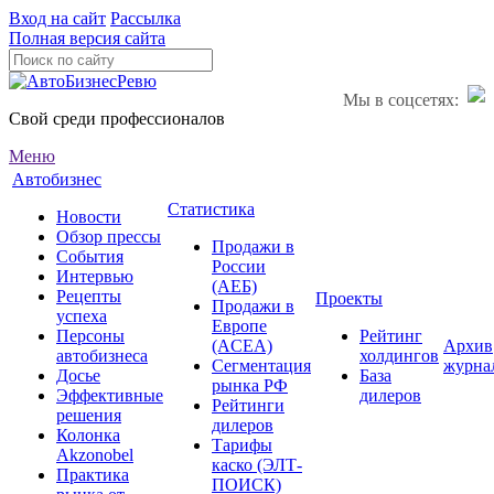
Вход на сайт
Рассылка
Полная версия сайта
Мы в соцсетях:
Свой среди профессионалов
Меню
Автобизнес
Статистика
Новости
Обзор прессы
Продажи в
События
России
Интервью
(АЕБ)
Рецепты
Проекты
Продажи в
успеха
Европе
Персоны
Рейтинг
(ACEA)
Архив
автобизнеса
холдингов
Сегментация
журна
Досье
База
рынка РФ
Эффективные
дилеров
Рейтинги
решения
дилеров
Колонка
Тарифы
Akzonobel
каско (ЭЛТ-
Практика
ПОИСК)