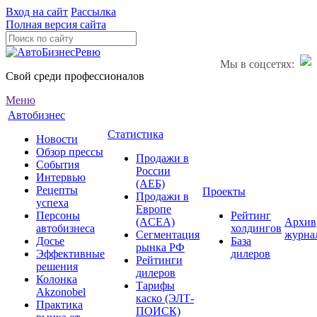
Вход на сайт
Рассылка
Полная версия сайта
Мы в соцсетях:
Свой среди профессионалов
Меню
Автобизнес
Статистика
Новости
Обзор прессы
Продажи в
События
России
Интервью
(АЕБ)
Рецепты
Проекты
Продажи в
успеха
Европе
Персоны
Рейтинг
(ACEA)
Архив
автобизнеса
холдингов
Сегментация
журна
Досье
База
рынка РФ
Эффективные
дилеров
Рейтинги
решения
дилеров
Колонка
Тарифы
Akzonobel
каско (ЭЛТ-
Практика
ПОИСК)