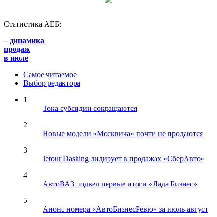
Статистика АЕБ:
–
динамика
продаж
в июле
Самое читаемое
Выбор редактора
1
Тока субсидии сокращаются
2
Новые модели «Москвича» почти не продаются
3
Jetour Dashing лидирует в продажах «СберАвто»
4
АвтоВАЗ подвел первые итоги «Лада Бизнес»
5
Анонс номера «АвтоБизнесРевю» за июль-август