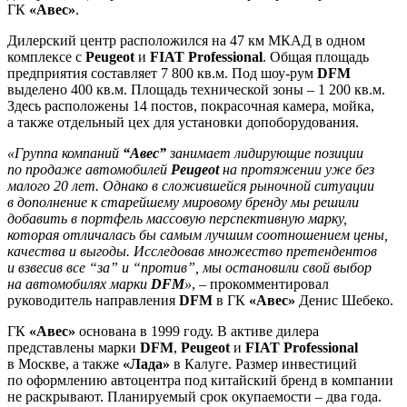
ГК
«Авес»
.
Дилерский центр расположился на 47 км МКАД в одном
комплексе с
Peugeot
и
FIAT Professional
. Общая площадь
предприятия составляет 7 800 кв.м. Под шоу-рум
DFM
выделено 400 кв.м. Площадь технической зоны – 1 200 кв.м.
Здесь расположены 14 постов, покрасочная камера, мойка,
а также отдельный цех для установки допоборудования.
«Группа компаний
“Авес”
занимает лидирующие позиции
по продаже автомобилей
Peugeot
на протяжении уже без
малого 20 лет. Однако в сложившейся рыночной ситуации
в дополнение к старейшему мировому бренду мы решили
добавить в портфель массовую перспективную марку,
которая отличалась бы самым лучшим соотношением цены,
качества и выгоды. Исследовав множество претендентов
и взвесив все “за” и “против”, мы остановили свой выбор
на автомобилях марки
DFM
»
, – прокомментировал
руководитель направления
DFM
в ГК
«Авес»
Денис Шебеко.
ГК
«Авес»
основана в 1999 году. В активе дилера
представлены марки
DFM
,
Peugeot
и
FIAT Professional
в Москве, а также
«Лада»
в Калуге. Размер инвестиций
по оформлению автоцентра под китайский бренд в компании
не раскрывают. Планируемый срок окупаемости – два года.