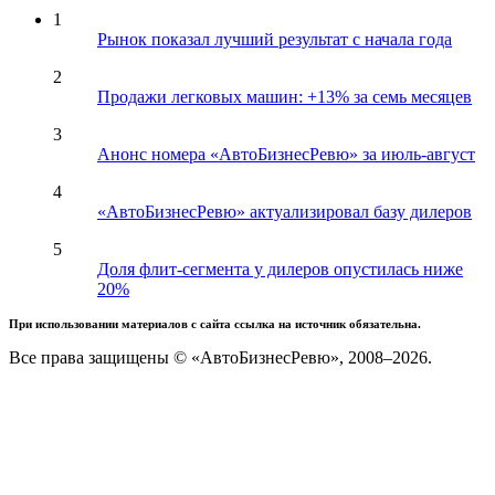
1
Рынок показал лучший результат с начала года
2
Продажи легковых машин: +13% за семь месяцев
3
Анонс номера «АвтоБизнесРевю» за июль-август
4
«АвтоБизнесРевю» актуализировал базу дилеров
5
Доля флит-сегмента у дилеров опустилась ниже
20%
При использовании материалов с сайта ссылка на источник обязательна.
Все права защищены © «АвтоБизнесРевю», 2008–2026.